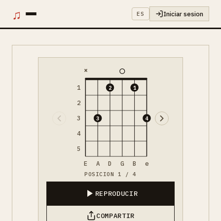
♫
Iniciar sesion
ES
×
1
2
1
2
3
3
4
4
5
E
A
D
G
B
e
POSICION 1 / 4
REPRODUCIR
COMPARTIR