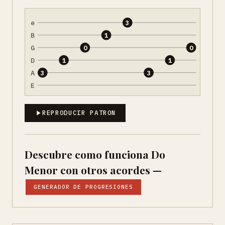
e
3
B
1
G
0
0
D
1
1
A
3
3
E
REPRODUCIR PATRON
Descubre como funciona Do
Menor con otros acordes —
GENERADOR DE PROGRESIONES