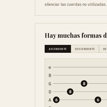
silenciar las cuerdas no utilizadas.
Hay muchas formas de 
ASCENDENTE
DESCENDENTE
DE
e
B
G
8
D
8
A
6
6