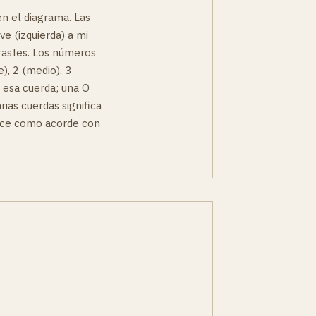
n el diagrama. Las
ve (izquierda) a mi
trastes. Los números
), 2 (medio), 3
a esa cuerda; una O
rias cuerdas significa
noce como acorde con