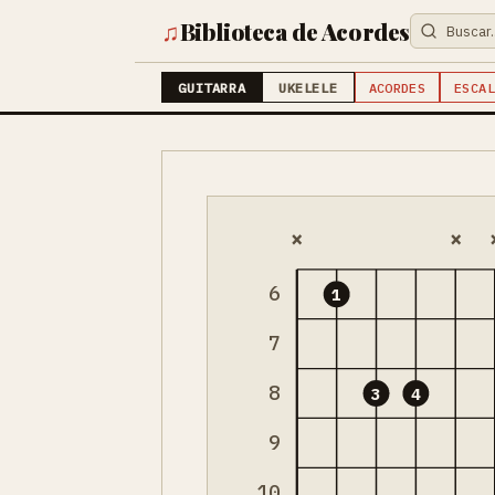
♫
Biblioteca de Acordes
GUITARRA
UKELELE
ACORDES
ESCAL
×
×
6
1
7
8
3
4
9
10