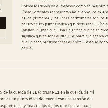
Coloca los dedos en el diapasón como se muestra e
e
líneas verticales representan las cuerdas, de mi gra
agudo (derecha), y las líneas horizontales son los 
dentro de los puntos indican qué dedo usar: 1 (índice
(anular), 4 (meñique). Una X significa que no se toc
significa que se toca al aire. Una barra que abarca va
que un dedo presiona todas a la vez — esto se co
cejilla.
 6 de la cuerda de La (o traste 11 en la cuerda de Mi
stas en un punto ideal del mastil con una tension de
asgueo o las yemas de los dedos que trastan para