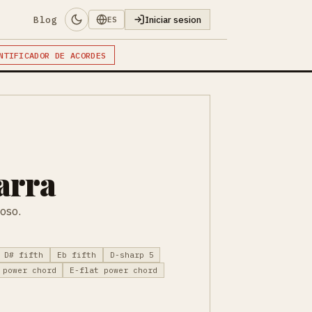
Blog
Iniciar sesion
ES
NTIFICADOR DE ACORDES
arra
oso.
D# fifth
Eb fifth
D-sharp 5
 power chord
E-flat power chord