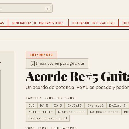
/
AS
GENERADOR DE PROGRESIONES
DIAPASÓN INTERACTIVO
IDE
INTERMEDIO
×
Inicia sesion para guardar
Acorde Re#5 Guit
Un acorde de potencia. Re#5 es pesado y poder
TAMBIEN CONOCIDO COMO
Eb5
D# 5
Eb 5
E-flat5
D-sharp5
E-flat 5
E-flat fifth
D-sharp fifth
D# power chord
Eb
D-sharp power chord
CÓMO TOCAR ESTE ACORDE