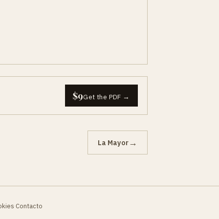
$9
Get the PDF →
→
La Mayor
okies
Contacto
·