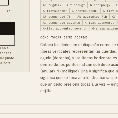
Ab augdom7
A-flataug7
G-sharpaug7
A
B
e
A-flataugdom7
G-sharpaugdom7
A-flat a
G# augmented 7th
Ab augmented 7th
G# 
Ab augmented seventh
A-flat augmented 
A-flat augmented seventh
G-sharp augme
CÓMO TOCAR ESTE ACORDE
Coloca los dedos en el diapasón como se 
 en el
líneas verticales representan las cuerdas, 
ver cada
agudo (derecha), y las líneas horizontales
uier punto
a nota.
dentro de los puntos indican qué dedo usar:
(anular), 4 (meñique). Una X significa que 
significa que se toca al aire. Una barra que
que un dedo presiona todas a la vez — es
cejilla.