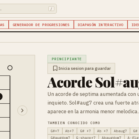
/
AS
GENERADOR DE PROGRESIONES
DIAPASÓN INTERACTIVO
IDE
PRINCIPIANTE
Inicia sesion para guardar
Acorde Sol#au
Un acorde de septima aumentada con u
4
inquieto. Sol#aug7 crea una fuerte atra
aparece en la armonia menor melodica.
TAMBIEN CONOCIDO COMO
G#+7
Ab+7
G# +7
Ab +7
Abaug7
G#
G#augdom7
G-sharp+7
Abaugdom7
A-fla