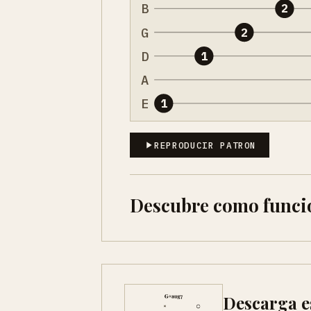
B
2
G
2
D
1
A
E
1
REPRODUCIR PATRON
Descubre como funci
Descarga e