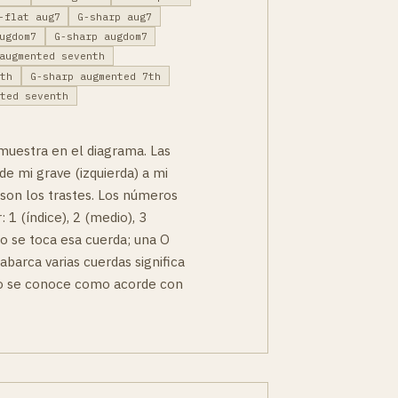
-flat aug7
G-sharp aug7
ugdom7
G-sharp augdom7
augmented seventh
7th
G-sharp augmented 7th
nted seventh
muestra en el diagrama. Las
de mi grave (izquierda) a mi
 son los trastes. Los números
 1 (índice), 2 (medio), 3
no se toca esa cuerda; una O
 abarca varias cuerdas significa
to se conoce como acorde con