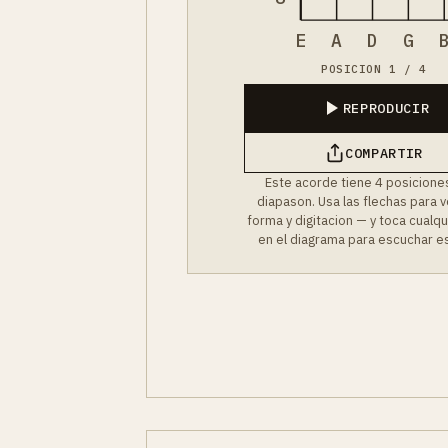
E
A
D
G
POSICION 1 / 4
REPRODUCIR
COMPARTIR
Este acorde tiene 4 posiciones
diapason. Usa las flechas para 
forma y digitacion — y toca cualq
en el diagrama para escuchar es