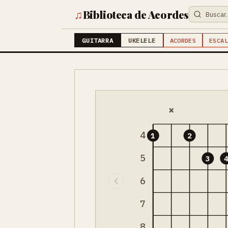
♫
Biblioteca de Acordes
GUITARRA
UKELELE
ACORDES
ESCAL
×
4
1
2
5
3
6
7
8