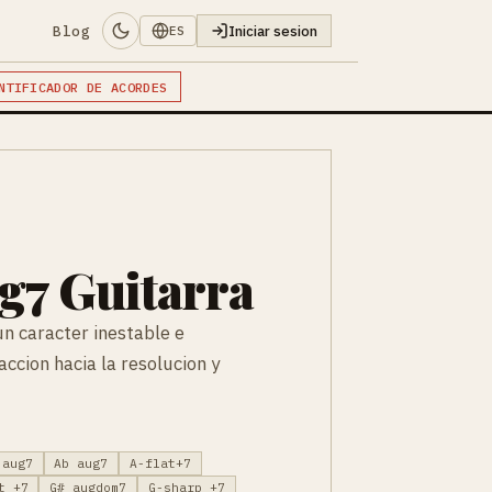
Blog
Iniciar sesion
ES
NTIFICADOR DE ACORDES
g7 Guitarra
n caracter inestable e
ccion hacia la resolucion y
 aug7
Ab aug7
A-flat+7
t +7
G# augdom7
G-sharp +7