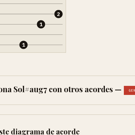
2
1
1
ona Sol#aug7 con otros acordes —
GE
ste diagrama de acorde