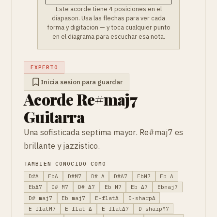
Este acorde tiene 4 posiciones en el
diapason. Usa las flechas para ver cada
forma y digitacion — y toca cualquier punto
en el diagrama para escuchar esa nota.
EXPERTO
Inicia sesion para guardar
Acorde Re#maj7
Guitarra
Una sofisticada septima mayor. Re#maj7 es
brillante y jazzistico.
TAMBIEN CONOCIDO COMO
D#Δ
EbΔ
D#M7
D# Δ
D#Δ7
EbM7
Eb Δ
EbΔ7
D# M7
D# Δ7
Eb M7
Eb Δ7
Ebmaj7
D# maj7
Eb maj7
E-flatΔ
D-sharpΔ
E-flatM7
E-flat Δ
E-flatΔ7
D-sharpM7