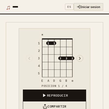
♫
Iniciar sesion
ES
×
1
1
1
2
3
3
3
3
4
5
E
A
D
G
B
e
POSICION 1 / 4
REPRODUCIR
COMPARTIR