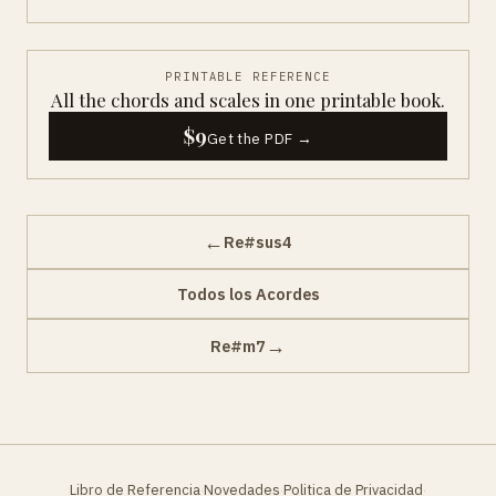
PRINTABLE REFERENCE
All the chords and scales in one printable book.
$9
Get the PDF →
←
Re#sus4
Todos los Acordes
→
Re#m7
Libro de Referencia
Novedades
Politica de Privacidad
·
·
·