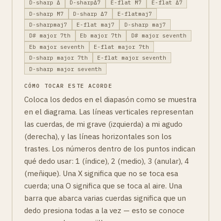
D-sharp Δ
D-sharpΔ7
E-flat M7
E-flat Δ7
D-sharp M7
D-sharp Δ7
E-flatmaj7
D-sharpmaj7
E-flat maj7
D-sharp maj7
D# major 7th
Eb major 7th
D# major seventh
Eb major seventh
E-flat major 7th
D-sharp major 7th
E-flat major seventh
D-sharp major seventh
CÓMO TOCAR ESTE ACORDE
Coloca los dedos en el diapasón como se muestra
en el diagrama. Las líneas verticales representan
las cuerdas, de mi grave (izquierda) a mi agudo
(derecha), y las líneas horizontales son los
trastes. Los números dentro de los puntos indican
qué dedo usar: 1 (índice), 2 (medio), 3 (anular), 4
(meñique). Una X significa que no se toca esa
cuerda; una O significa que se toca al aire. Una
barra que abarca varias cuerdas significa que un
dedo presiona todas a la vez — esto se conoce