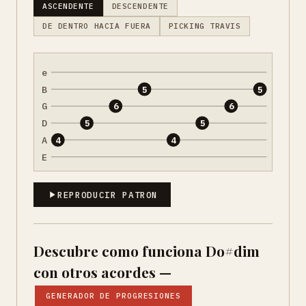
ASCENDENTE
DESCENDENTE
DE DENTRO HACIA FUERA
PICKING TRAVIS
e
B
5
5
G
6
6
D
5
5
A
4
4
E
REPRODUCIR PATRON
Descubre como funciona Do#dim
con otros acordes —
GENERADOR DE PROGRESIONES