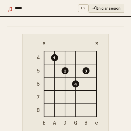
♫
Iniciar sesion
ES
×
×
4
1
5
2
3
6
4
7
8
E
A
D
G
B
e