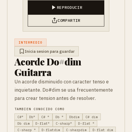
REPRODUCIR
COMPARTIR
INTERMEDIO
Inicia sesion para guardar
Acorde Do#dim
Guitarra
Un acorde disminuido con caracter tenso e
inquietante. Do#dim se usa frecuentemente
para crear tension antes de resolver.
TAMBIEN CONOCIDO COMO
C#°
Db°
C# °
Db °
Dbdim
C# dim
Db dim
D-flat°
C-sharp°
D-flat °
C-sharp °
D-flatdim
C-sharpdim
D-flat dim