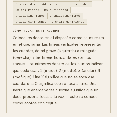
C-sharp dim
C#diminished
Dbdiminished
C# diminished
Db diminished
D-flatdiminished
C-sharpdiminished
D-flat diminished
C-sharp diminished
CÓMO TOCAR ESTE ACORDE
Coloca los dedos en el diapasón como se muestra
en el diagrama. Las líneas verticales representan
las cuerdas, de mi grave (izquierda) a mi agudo
(derecha), y las líneas horizontales son los
trastes. Los números dentro de los puntos indican
qué dedo usar: 1 (índice), 2 (medio), 3 (anular), 4
(meñique). Una X significa que no se toca esa
cuerda; una O significa que se toca al aire. Una
barra que abarca varias cuerdas significa que un
dedo presiona todas a la vez — esto se conoce
como acorde con cejilla.