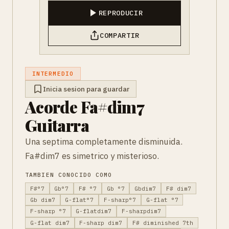
REPRODUCIR
COMPARTIR
INTERMEDIO
Inicia sesion para guardar
Acorde Fa#dim7
Guitarra
Una septima completamente disminuida.
Fa#dim7 es simetrico y misterioso.
TAMBIEN CONOCIDO COMO
F#°7
Gb°7
F# °7
Gb °7
Gbdim7
F# dim7
Gb dim7
G-flat°7
F-sharp°7
G-flat °7
F-sharp °7
G-flatdim7
F-sharpdim7
G-flat dim7
F-sharp dim7
F# diminished 7th