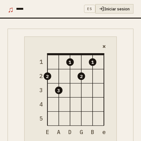
♫
Iniciar sesion
ES
×
1
1
1
2
2
2
3
3
4
5
E
A
D
G
B
e