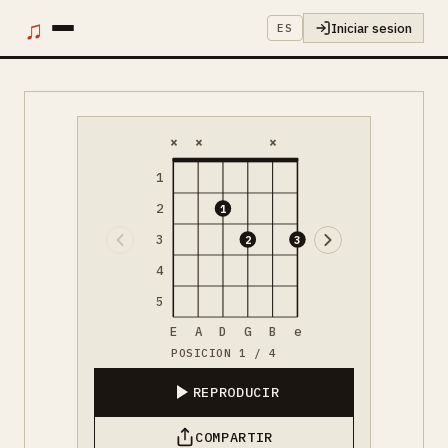
♫
Iniciar sesion
ES
×
×
×
1
2
1
3
2
3
4
5
E
A
D
G
B
e
POSICION 1 / 4
REPRODUCIR
COMPARTIR