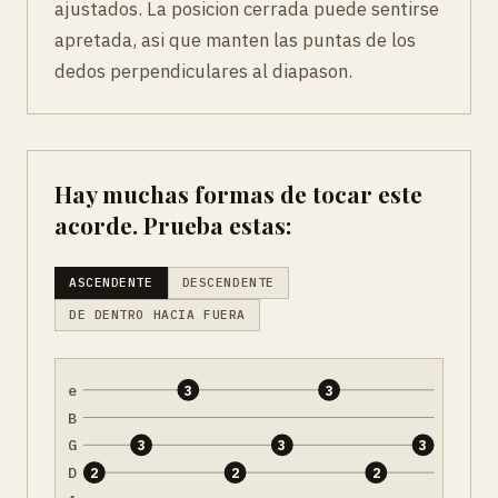
ajustados. La posicion cerrada puede sentirse
apretada, asi que manten las puntas de los
dedos perpendiculares al diapason.
Hay muchas formas de tocar este
acorde. Prueba estas:
ASCENDENTE
DESCENDENTE
DE DENTRO HACIA FUERA
e
3
3
B
G
3
3
3
D
2
2
2