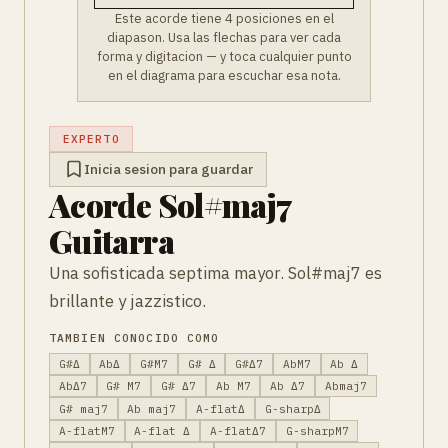
Este acorde tiene 4 posiciones en el
diapason. Usa las flechas para ver cada
forma y digitacion — y toca cualquier punto
en el diagrama para escuchar esa nota.
EXPERTO
Inicia sesion para guardar
Acorde Sol#maj7
Guitarra
Una sofisticada septima mayor. Sol#maj7 es
brillante y jazzistico.
TAMBIEN CONOCIDO COMO
G#Δ
AbΔ
G#M7
G# Δ
G#Δ7
AbM7
Ab Δ
AbΔ7
G# M7
G# Δ7
Ab M7
Ab Δ7
Abmaj7
G# maj7
Ab maj7
A-flatΔ
G-sharpΔ
A-flatM7
A-flat Δ
A-flatΔ7
G-sharpM7