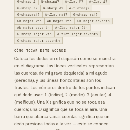
G-sharp Δ
G-sharpΔ7
A-flat M7
A-flat Δ7
G-sharp M7
G-sharp Δ7
A-flatmaj7
G-sharpmaj7
A-flat maj7
G-sharp maj7
G# major 7th
Ab major 7th
G# major seventh
Ab major seventh
A-flat major 7th
G-sharp major 7th
A-flat major seventh
G-sharp major seventh
CÓMO TOCAR ESTE ACORDE
Coloca los dedos en el diapasón como se muestra
en el diagrama. Las líneas verticales representan
las cuerdas, de mi grave (izquierda) a mi agudo
(derecha), y las líneas horizontales son los
trastes. Los números dentro de los puntos indican
qué dedo usar: 1 (índice), 2 (medio), 3 (anular), 4
(meñique). Una X significa que no se toca esa
cuerda; una O significa que se toca al aire. Una
barra que abarca varias cuerdas significa que un
dedo presiona todas a la vez — esto se conoce