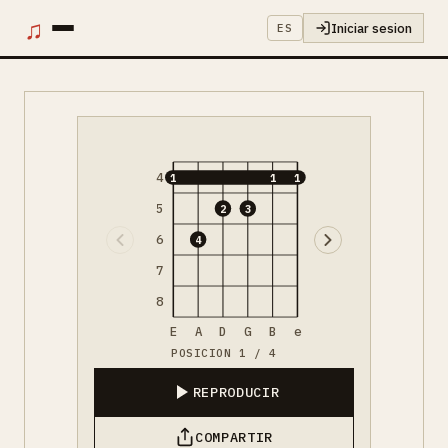
♫
Iniciar sesion
ES
4
1
1
1
5
2
3
6
4
7
8
E
A
D
G
B
e
POSICION 1 / 4
REPRODUCIR
COMPARTIR