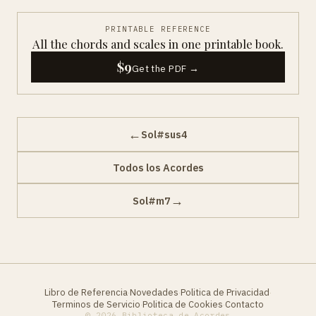
PRINTABLE REFERENCE
All the chords and scales in one printable book.
$9
Get the PDF →
←
Sol#sus4
Todos los Acordes
→
Sol#m7
Libro de Referencia
Novedades
Politica de Privacidad
·
·
·
Terminos de Servicio
Politica de Cookies
Contacto
·
·
© 2026 Biblioteca de Acordes