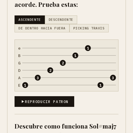
acorde. Prueba estas:
ASCENDENTE
DESCENDENTE
DE DENTRO HACIA FUERA
PICKING TRAVIS
e
1
B
1
G
2
D
2
A
3
3
E
1
1
REPRODUCIR PATRON
Descubre como funciona Sol#maj7