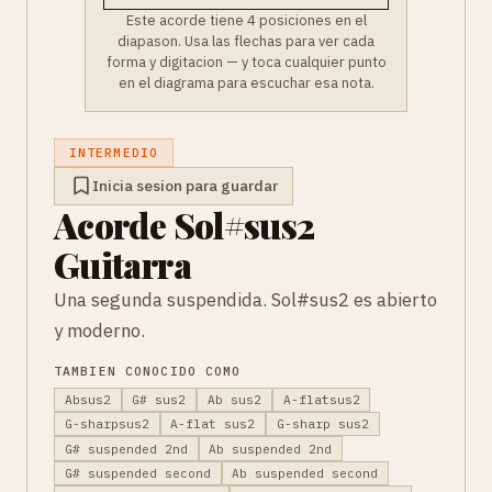
Este acorde tiene 4 posiciones en el
diapason. Usa las flechas para ver cada
forma y digitacion — y toca cualquier punto
en el diagrama para escuchar esa nota.
INTERMEDIO
Inicia sesion para guardar
Acorde Sol#sus2
Guitarra
Una segunda suspendida. Sol#sus2 es abierto
y moderno.
TAMBIEN CONOCIDO COMO
Absus2
G# sus2
Ab sus2
A-flatsus2
G-sharpsus2
A-flat sus2
G-sharp sus2
G# suspended 2nd
Ab suspended 2nd
G# suspended second
Ab suspended second