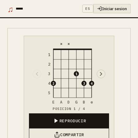
♫
Iniciar sesion
ES
×
×
1
2
3
1
4
2
3
4
5
E
A
D
G
B
e
POSICION 1 / 4
REPRODUCIR
COMPARTIR