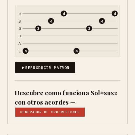
e
4
4
B
4
4
G
3
3
D
A
E
4
4
REPRODUCIR PATRON
Descubre como funciona Sol#sus2
con otros acordes —
GENERADOR DE PROGRESIONES