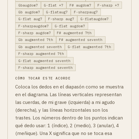
Gbaugdom7
G-flat +7
F# augdom7
F-sharp +7
Gb augdom7
G-flataug7
F-sharpaug7
G-flat aug7
F-sharp aug7
G-flataugdom7
F-sharpaugdom7
G-flat augdom7
F-sharp augdom7
F# augmented 7th
Gb augmented 7th
F# augmented seventh
Gb augmented seventh
G-flat augmented 7th
F-sharp augmented 7th
G-flat augmented seventh
F-sharp augmented seventh
CÓMO TOCAR ESTE ACORDE
Coloca los dedos en el diapasón como se muestra
en el diagrama. Las líneas verticales representan
las cuerdas, de mi grave (izquierda) a mi agudo
(derecha), y las líneas horizontales son los
trastes. Los números dentro de los puntos indican
qué dedo usar: 1 (índice), 2 (medio), 3 (anular), 4
(meñique). Una X significa que no se toca esa