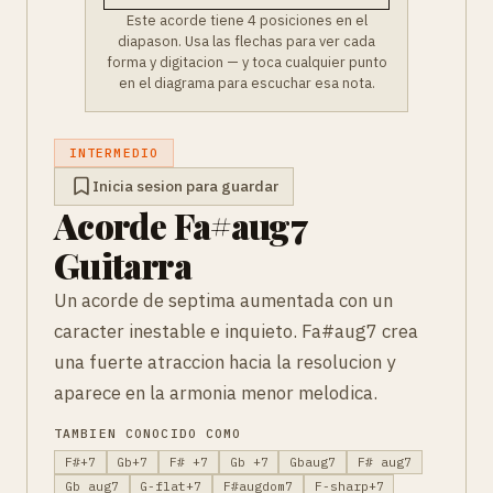
Este acorde tiene 4 posiciones en el
diapason. Usa las flechas para ver cada
forma y digitacion — y toca cualquier punto
en el diagrama para escuchar esa nota.
INTERMEDIO
Inicia sesion para guardar
Acorde Fa#aug7
Guitarra
Un acorde de septima aumentada con un
caracter inestable e inquieto. Fa#aug7 crea
una fuerte atraccion hacia la resolucion y
aparece en la armonia menor melodica.
TAMBIEN CONOCIDO COMO
F#+7
Gb+7
F# +7
Gb +7
Gbaug7
F# aug7
Gb aug7
G-flat+7
F#augdom7
F-sharp+7