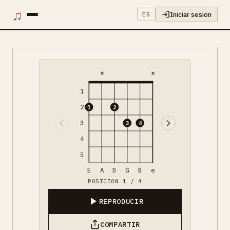
♫
Iniciar sesion
ES
×
×
1
2
1
2
3
3
4
4
5
E
A
D
G
B
e
POSICION 1 / 4
REPRODUCIR
COMPARTIR