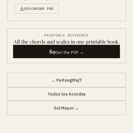
DESCARGAR PNG
PRINTABLE REFERENCE
All the chords and scales in one printable book.
$9
Get the PDF →
←
Fa#augMaj7
Todos los Acordes
→
Sol Mayor