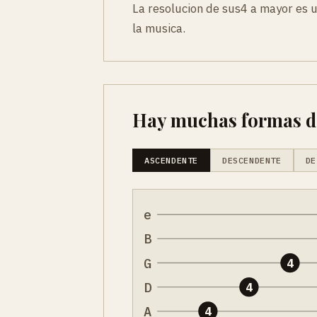
La resolucion de sus4 a mayor es u
la musica.
Hay muchas formas de 
ASCENDENTE
DESCENDENTE
DE
e
B
G
4
D
4
A
4