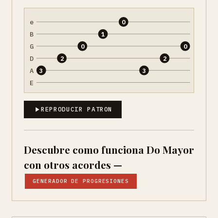
e
0
B
1
G
0
0
D
2
2
A
3
3
E
REPRODUCIR PATRON
Descubre como funciona Do Mayor
con otros acordes —
GENERADOR DE PROGRESIONES