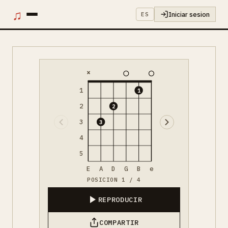
♫
Iniciar sesion
ES
×
1
1
2
2
3
3
4
5
E
A
D
G
B
e
POSICION 1 / 4
REPRODUCIR
COMPARTIR