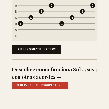
e
2
2
B
2
2
G
1
1
D
1
1
A
E
REPRODUCIR PATRON
Descubre como funciona Sol#7sus4
con otros acordes —
GENERADOR DE PROGRESIONES