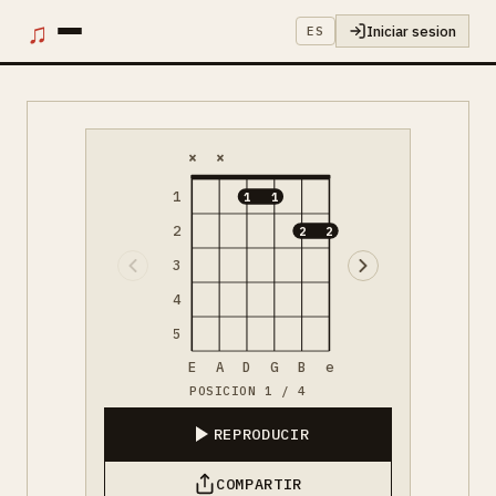
♫
Iniciar sesion
ES
×
×
1
1
1
2
2
2
3
4
5
E
A
D
G
B
e
POSICION 1 / 4
REPRODUCIR
COMPARTIR