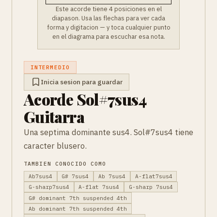
Este acorde tiene 4 posiciones en el
diapason. Usa las flechas para ver cada
forma y digitacion — y toca cualquier punto
en el diagrama para escuchar esa nota.
INTERMEDIO
Inicia sesion para guardar
Acorde Sol#7sus4
Guitarra
Una septima dominante sus4. Sol#7sus4 tiene
caracter blusero.
TAMBIEN CONOCIDO COMO
Ab7sus4
G# 7sus4
Ab 7sus4
A-flat7sus4
G-sharp7sus4
A-flat 7sus4
G-sharp 7sus4
G# dominant 7th suspended 4th
Ab dominant 7th suspended 4th