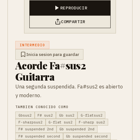
REPRODUCIR
COMPARTIR
INTERMEDIO
Inicia sesion para guardar
Acorde Fa#sus2
Guitarra
Una segunda suspendida. Fa#sus2 es abierto
y moderno.
TAMBIEN CONOCIDO COMO
Gbsus2
F# sus2
Gb sus2
G-flatsus2
F-sharpsus2
G-flat sus2
F-sharp sus2
F# suspended 2nd
Gb suspended 2nd
F# suspended second
Gb suspended second