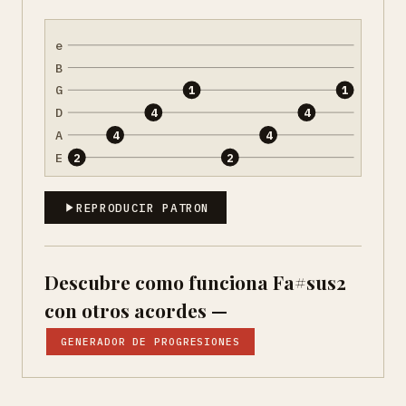
e
B
G
1
1
D
4
4
A
4
4
E
2
2
REPRODUCIR PATRON
Descubre como funciona Fa#sus2
con otros acordes —
GENERADOR DE PROGRESIONES