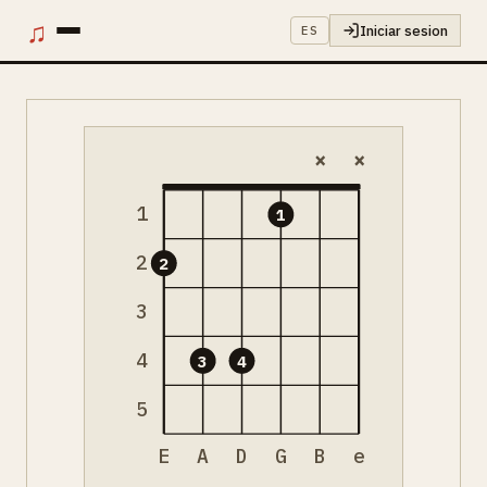
♫
Iniciar sesion
ES
×
×
1
1
2
2
3
4
3
4
5
E
A
D
G
B
e