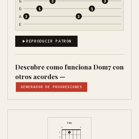
G
3
3
D
1
1
A
3
3
E
REPRODUCIR PATRON
Descubre como funciona Dom7 con
otros acordes —
GENERADOR DE PROGRESIONES