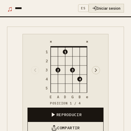
♫
Iniciar sesion
ES
×
×
1
1
2
3
2
3
4
4
5
E
A
D
G
B
e
POSICION 1 / 4
REPRODUCIR
COMPARTIR