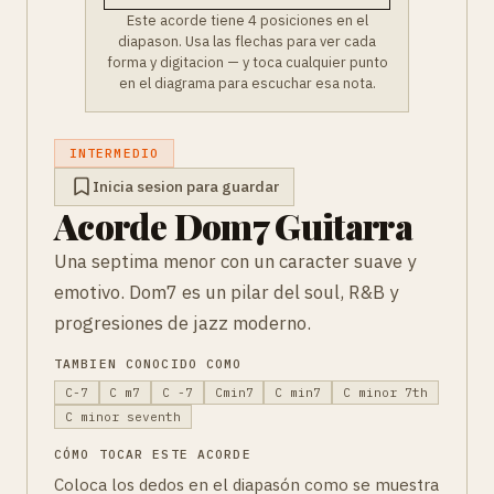
Este acorde tiene 4 posiciones en el
diapason. Usa las flechas para ver cada
forma y digitacion — y toca cualquier punto
en el diagrama para escuchar esa nota.
INTERMEDIO
Inicia sesion para guardar
Acorde Dom7 Guitarra
Una septima menor con un caracter suave y
emotivo. Dom7 es un pilar del soul, R&B y
progresiones de jazz moderno.
TAMBIEN CONOCIDO COMO
C-7
C m7
C -7
Cmin7
C min7
C minor 7th
C minor seventh
CÓMO TOCAR ESTE ACORDE
Coloca los dedos en el diapasón como se muestra