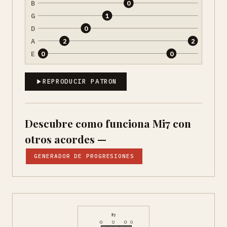
B
0
G
1
D
0
A
2
2
E
0
0
REPRODUCIR PATRON
Descubre como funciona Mi7 con
otros acordes —
GENERADOR DE PROGRESIONES