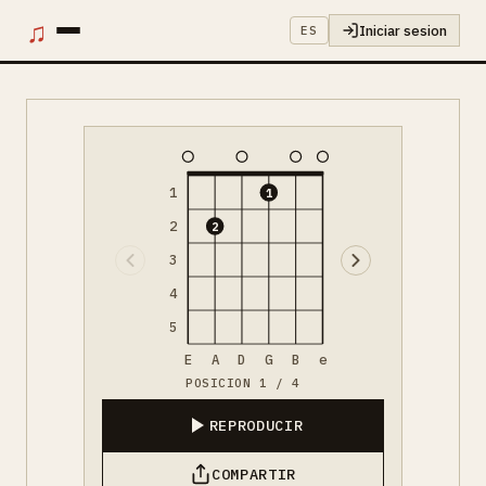
♫
Iniciar sesion
ES
1
1
2
2
3
4
5
E
A
D
G
B
e
POSICION 1 / 4
REPRODUCIR
COMPARTIR