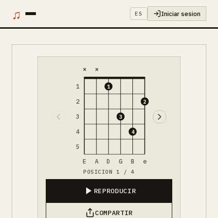
♫
Iniciar sesion
ES
×
×
1
1
2
2
3
3
4
4
5
E
A
D
G
B
e
POSICION 1 / 4
REPRODUCIR
COMPARTIR