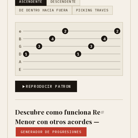
ASCENDENTE
DESCENDENTE
DE DENTRO HACIA FUERA
PICKING TRAVIS
e
2
2
B
4
4
G
3
3
D
1
1
A
E
REPRODUCIR PATRON
Descubre como funciona Re#
Menor con otros acordes —
GENERADOR DE PROGRESIONES