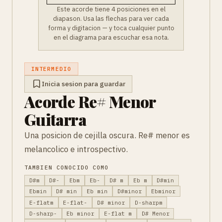
Este acorde tiene 4 posiciones en el
diapason. Usa las flechas para ver cada
forma y digitacion — y toca cualquier punto
en el diagrama para escuchar esa nota.
INTERMEDIO
Inicia sesion para guardar
Acorde Re# Menor
Guitarra
Una posicion de cejilla oscura. Re# menor es
melancolico e introspectivo.
TAMBIEN CONOCIDO COMO
D#m
D#-
Ebm
Eb-
D# m
Eb m
D#min
Ebmin
D# min
Eb min
D#minor
Ebminor
E-flatm
E-flat-
D# minor
D-sharpm
D-sharp-
Eb minor
E-flat m
D# Menor