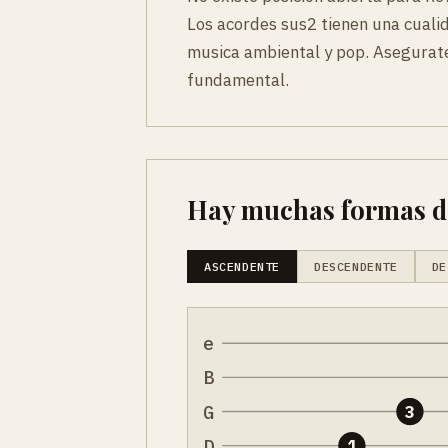
Los acordes sus2 tienen una cuali
musica ambiental y pop. Asegurate
fundamental.
Hay muchas formas de 
ASCENDENTE
DESCENDENTE
DE
e
B
G
3
D
1