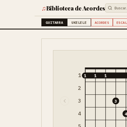
♫
Biblioteca de Acordes
GUITARRA
UKELELE
ACORDES
ESCAL
1
1
1
1
2
3
3
4
5