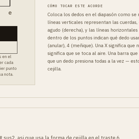
CÓMO TOCAR ESTE ACORDE
B
e
Coloca los dedos en el diapasón como se 
líneas verticales representan las cuerdas, 
agudo (derecha), y las líneas horizontales
dentro de los puntos indican qué dedo usar:
(anular), 4 (meñique). Una X significa que 
significa que se toca al aire. Una barra que
 en el
que un dedo presiona todas a la vez — es
ver cada
cejilla.
uier punto
a nota.
 sus2, asi que usa la forma de cejilla en el traste 6.