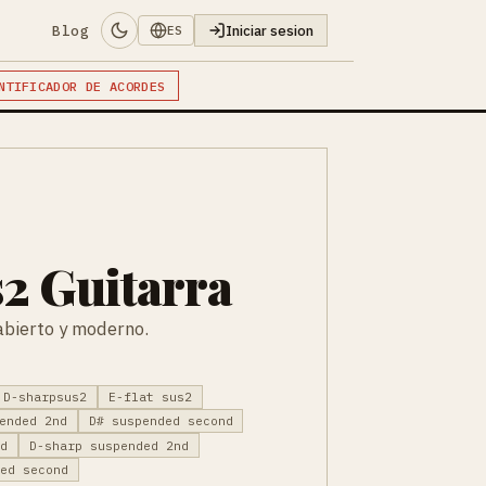
Blog
Iniciar sesion
ES
NTIFICADOR DE ACORDES
2 Guitarra
bierto y moderno.
D-sharpsus2
E-flat sus2
ended 2nd
D# suspended second
nd
D-sharp suspended 2nd
ded second