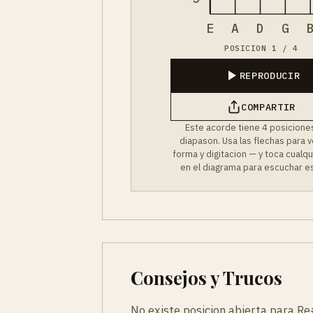
E
A
D
G
POSICION 1 / 4
REPRODUCIR
COMPARTIR
Este acorde tiene 4 posiciones
diapason. Usa las flechas para 
forma y digitacion — y toca cualq
en el diagrama para escuchar es
Consejos y Trucos
No existe posicion abierta para Re#