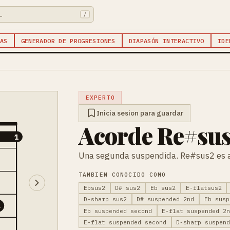
/
AS
GENERADOR DE PROGRESIONES
DIAPASÓN INTERACTIVO
IDE
EXPERTO
Inicia sesion para guardar
Acorde Re#sus
1
Una segunda suspendida. Re#sus2 es a
TAMBIEN CONOCIDO COMO
Ebsus2
D# sus2
Eb sus2
E-flatsus2
D-sharp sus2
D# suspended 2nd
Eb susp
4
Eb suspended second
E-flat suspended 2
E-flat suspended second
D-sharp suspen