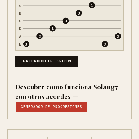
e
1
B
0
G
0
D
1
A
2
2
E
3
3
REPRODUCIR PATRON
Descubre como funciona Solaug7
con otros acordes —
GENERADOR DE PROGRESIONES