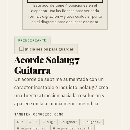
Este acorde tiene 4 posiciones en el
diapason. Usa las flechas para ver cada
forma y digitacion — y toca cualquier punto
en el diagrama para escuchar esa nota.
PRINCIPIANTE
Inicia sesion para guardar
Acorde Solaug7
Guitarra
Un acorde de septima aumentada con un
caracter inestable e inquieto. Solaug7 crea
una fuerte atraccion hacia la resolucion y
aparece en la armonia menor melodica.
TAMBIEN CONOCIDO COMO
G+7
G +7
G aug7
Gaugdom7
G augdom7
G augmented 7th
G augmented seventh