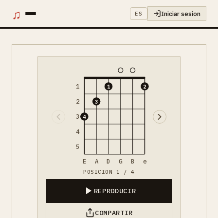
♫
Iniciar sesion
ES
1
1
2
2
3
3
4
4
5
E
A
D
G
B
e
POSICION 1 / 4
REPRODUCIR
COMPARTIR