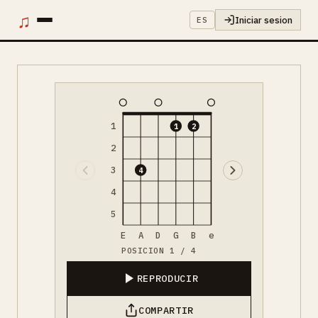
♫
Iniciar sesion
ES
1
1
2
2
3
4
4
5
E
A
D
G
B
e
POSICION 1 / 4
REPRODUCIR
COMPARTIR