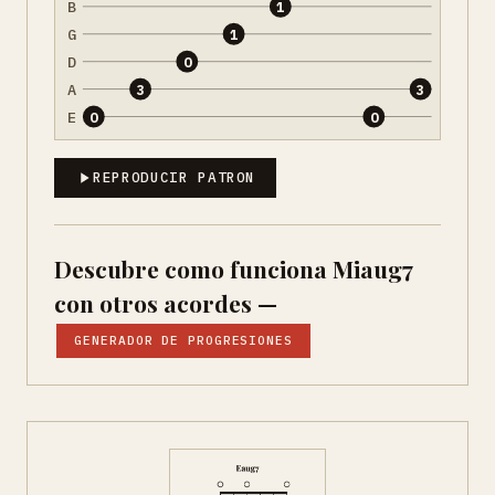
B
1
G
1
D
0
A
3
3
E
0
0
REPRODUCIR PATRON
Descubre como funciona Miaug7
con otros acordes —
GENERADOR DE PROGRESIONES