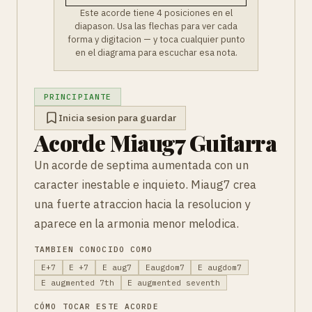
Este acorde tiene 4 posiciones en el
diapason. Usa las flechas para ver cada
forma y digitacion — y toca cualquier punto
en el diagrama para escuchar esa nota.
PRINCIPIANTE
Inicia sesion para guardar
Acorde Miaug7 Guitarra
Un acorde de septima aumentada con un
caracter inestable e inquieto. Miaug7 crea
una fuerte atraccion hacia la resolucion y
aparece en la armonia menor melodica.
TAMBIEN CONOCIDO COMO
E+7
E +7
E aug7
Eaugdom7
E augdom7
E augmented 7th
E augmented seventh
CÓMO TOCAR ESTE ACORDE