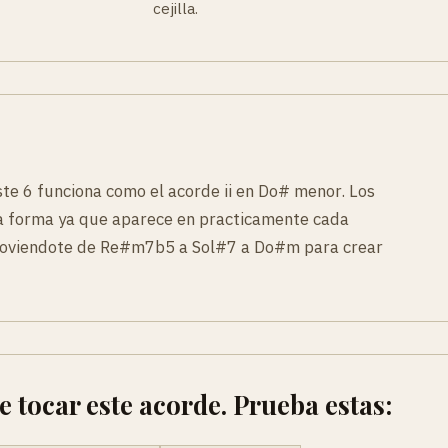
cejilla.
ste 6 funciona como el acorde ii en Do# menor. Los
sta forma ya que aparece en practicamente cada
a moviendote de Re#m7b5 a Sol#7 a Do#m para crear
tocar este acorde. Prueba estas: