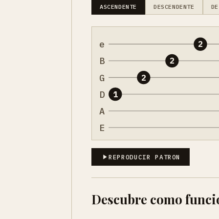
ASCENDENTE
DESCENDENTE
DE
e
2
B
2
G
2
D
1
A
E
REPRODUCIR PATRON
Descubre como funci