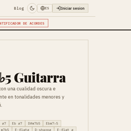
Blog
Iniciar sesion
ES
NTIFICADOR DE ACORDES
5 Guitarra
on una cualidad oscura e
te en tonalidades menores y
.
# ø7
Eb ø7
D#m7b5
Ebm7♭5
 m7b5
E-flatø
D-sharpø
E-flat ø