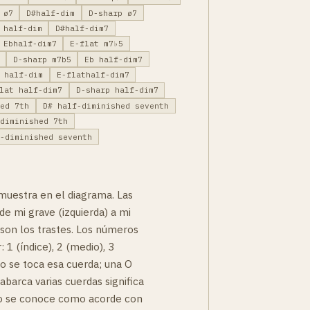
 ø7
D#half-dim
D-sharp ø7
 half-dim
D#half-dim7
Ebhalf-dim7
E-flat m7♭5
D-sharp m7b5
Eb half-dim7
 half-dim
E-flathalf-dim7
lat half-dim7
D-sharp half-dim7
hed 7th
D# half-diminished seventh
-diminished 7th
f-diminished seventh
muestra en el diagrama. Las
de mi grave (izquierda) a mi
 son los trastes. Los números
 1 (índice), 2 (medio), 3
no se toca esa cuerda; una O
 abarca varias cuerdas significa
to se conoce como acorde con