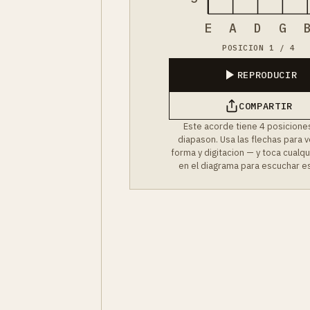
E
A
D
G
POSICION 1 / 4
REPRODUCIR
COMPARTIR
Este acorde tiene 4 posiciones
diapason. Usa las flechas para 
forma y digitacion — y toca cualq
en el diagrama para escuchar es