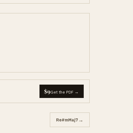
$9
Get the PDF →
→
Re#mMaj7