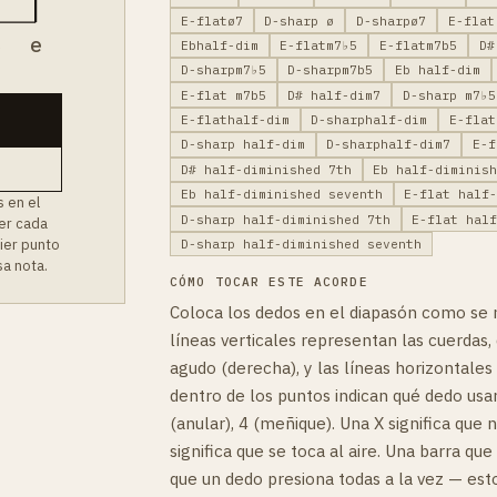
E-flatø7
D-sharp ø
D-sharpø7
E-flat
B
e
Ebhalf-dim
E-flatm7♭5
E-flatm7b5
D#
D-sharpm7♭5
D-sharpm7b5
Eb half-dim
E-flat m7b5
D# half-dim7
D-sharp m7♭5
E-flathalf-dim
D-sharphalf-dim
E-flat
D-sharp half-dim
D-sharphalf-dim7
E-f
D# half-diminished 7th
Eb half-diminis
Eb half-diminished seventh
E-flat half
 en el
D-sharp half-diminished 7th
E-flat hal
ver cada
uier punto
D-sharp half-diminished seventh
a nota.
CÓMO TOCAR ESTE ACORDE
Coloca los dedos en el diapasón como se 
líneas verticales representan las cuerdas, 
agudo (derecha), y las líneas horizontales
dentro de los puntos indican qué dedo usar:
(anular), 4 (meñique). Una X significa que 
significa que se toca al aire. Una barra que
que un dedo presiona todas a la vez — es