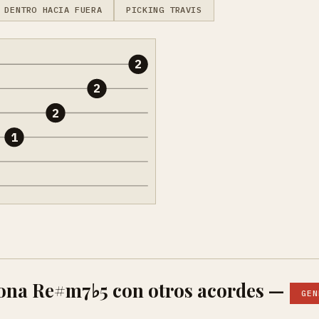
 DENTRO HACIA FUERA
PICKING TRAVIS
2
2
2
1
ona Re#m7♭5 con otros acordes —
GEN