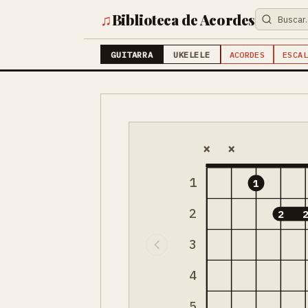
♫
Biblioteca de Acordes
GUITARRA
UKELELE
ACORDES
ESCAL
×
×
1
1
2
2
3
4
5