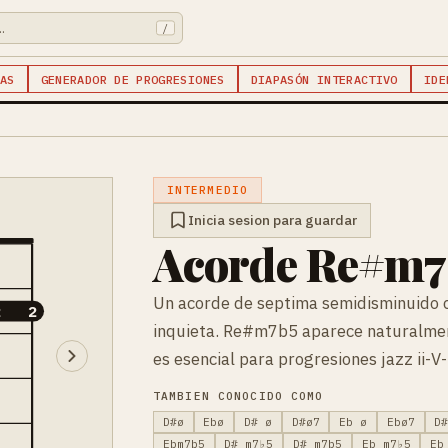
/
AS
GENERADOR DE PROGRESIONES
DIAPASÓN INTERACTIVO
IDE
INTERMEDIO
Inicia sesion para guardar
Acorde Re#m7♭
Un acorde de septima semidisminuido c
2
2
inquieta. Re#m7b5 aparece naturalmen
es esencial para progresiones jazz ii-V-i
TAMBIEN CONOCIDO COMO
D#ø
Ebø
D# ø
D#ø7
Eb ø
Ebø7
D
Ebm7b5
D# m7♭5
D# m7b5
Eb m7♭5
Eb