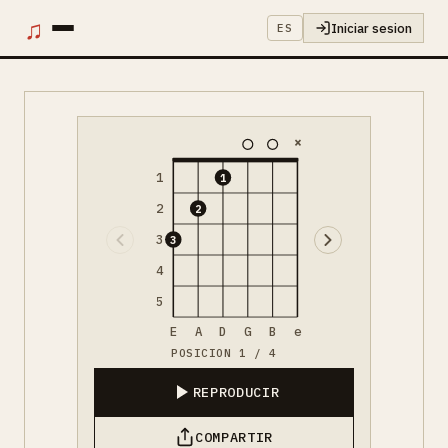
♫
Iniciar sesion
ES
×
1
1
2
2
3
3
4
5
E
A
D
G
B
e
POSICION 1 / 4
REPRODUCIR
COMPARTIR