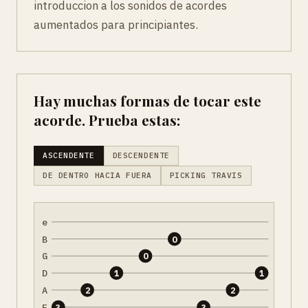
introduccion a los sonidos de acordes
aumentados para principiantes.
Hay muchas formas de tocar este
acorde. Prueba estas:
ASCENDENTE
DESCENDENTE
DE DENTRO HACIA FUERA
PICKING TRAVIS
e
B
0
G
0
D
1
1
A
2
2
E
3
3