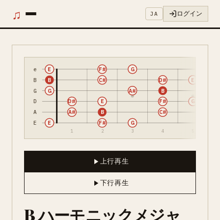
♫
ログイン
JA
e
E
F#
G
B
B
C#
D#
E
G
G
A#
B
D
D#
E
F#
G
A
A#
B
C#
E
E
F#
G
1
2
3
4
5
上行再生
下行再生
B ハーモニックメジャ