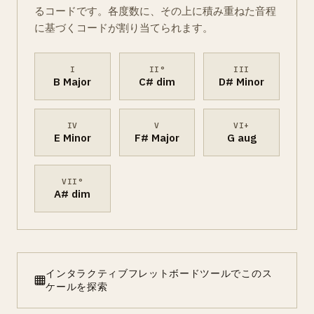
るコードです。各度数に、その上に積み重ねた音程
に基づくコードが割り当てられます。
I
II°
III
B Major
C# dim
D# Minor
IV
V
VI+
E Minor
F# Major
G aug
VII°
A# dim
インタラクティブフレットボードツールでこのス
ケールを探索