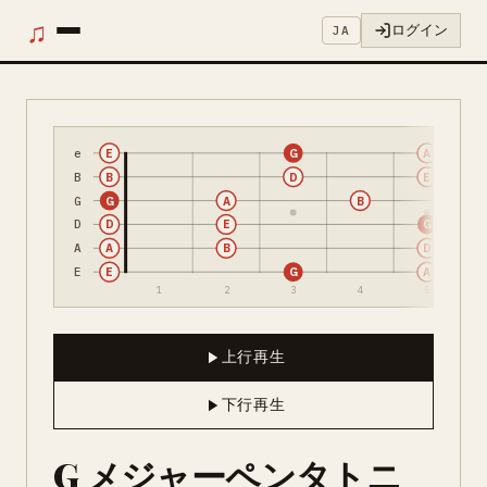
♫
ログイン
JA
e
E
G
A
B
B
D
E
G
G
A
B
D
D
E
G
A
A
B
D
E
E
G
A
1
2
3
4
5
上行再生
下行再生
G メジャーペンタトニ