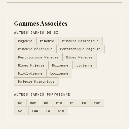
Gammes Associées
AUTRES GAMMES DE SI
Majeure
Mineure
Mineure Harmonique
Mineure Mélodique
Pentatonique Majeure
Pentatonique Mineure
Blues Mineure
Blues Majeure
Dorienne
Lydienne
Mixolydienne
Locrienne
Majeure Harmonique
AUTRES GAMMES PHRYGIENNE
Do
Do#
Ré
Mib
Mi
Fa
Fa#
Sol
Lab
La
Sib