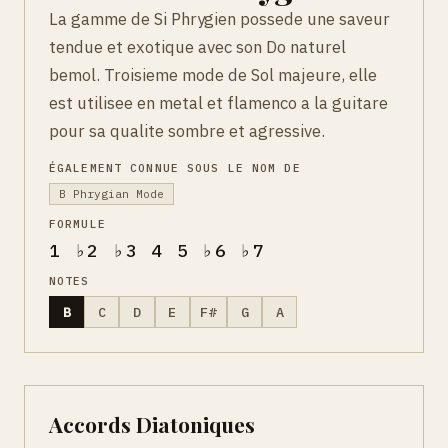
La gamme de Si Phrygien possede une saveur
tendue et exotique avec son Do naturel
bemol. Troisieme mode de Sol majeure, elle
est utilisee en metal et flamenco a la guitare
pour sa qualite sombre et agressive.
ÉGALEMENT CONNUE SOUS LE NOM DE
B Phrygian Mode
FORMULE
1 ♭2 ♭3 4 5 ♭6 ♭7
NOTES
B
C
D
E
F#
G
A
Accords Diatoniques