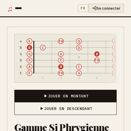
♫
Se connecter
FR
e
E
F#
G
A
B
B
C
D
E
G
G
A
B
C
D
D
E
F#
G
A
A
B
C
D
E
E
F#
G
A
1
2
3
4
5
JOUER EN MONTANT
JOUER EN DESCENDANT
Gamme Si Phrygienne