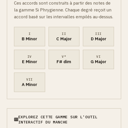
Ces accords sont construits à partir des notes de
la gamme Si Phrygienne. Chaque degré reçoit un
accord basé sur les intervalles empilés au-dessus.
I
II
III
B Minor
C Major
D Major
IV
V°
VI
E Minor
F# dim
G Major
VII
A Minor
EXPLOREZ CETTE GAMME SUR L'OUTIL
INTERACTIF DU MANCHE