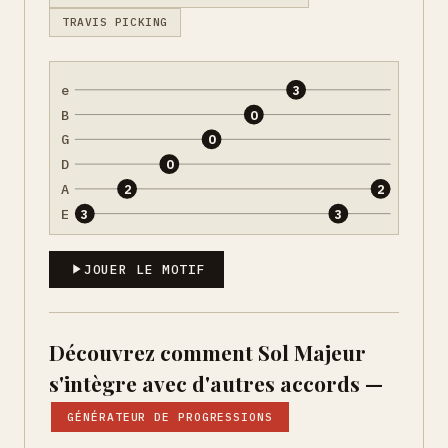
TRAVIS PICKING
e
3
B
0
G
0
D
0
A
2
2
E
3
3
JOUER LE MOTIF
Découvrez comment Sol Majeur
s'intègre avec d'autres accords —
GÉNÉRATEUR DE PROGRESSIONS