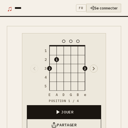
♫
Se connecter
FR
1
2
1
3
2
3
4
5
E
A
D
G
B
e
POSITION 1 / 4
JOUER
PARTAGER