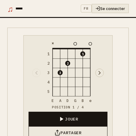
♫
Se connecter
FR
×
1
1
2
2
3
3
4
5
E
A
D
G
B
e
POSITION 1 / 4
JOUER
PARTAGER