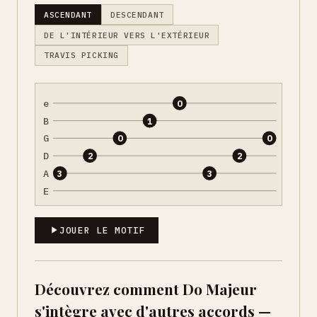
ASCENDANT
DESCENDANT
DE L'INTÉRIEUR VERS L'EXTÉRIEUR
TRAVIS PICKING
e
0
B
1
G
0
0
D
2
2
A
3
3
E
JOUER LE MOTIF
Découvrez comment Do Majeur
s'intègre avec d'autres accords —