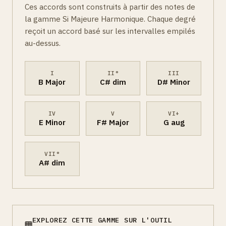
Ces accords sont construits à partir des notes de
la gamme Si Majeure Harmonique. Chaque degré
reçoit un accord basé sur les intervalles empilés
au-dessus.
I
II°
III
B Major
C# dim
D# Minor
IV
V
VI+
E Minor
F# Major
G aug
VII°
A# dim
EXPLOREZ CETTE GAMME SUR L'OUTIL