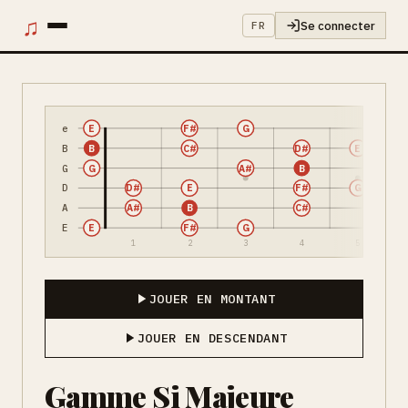
♫
Se connecter
FR
e
E
F#
G
B
B
C#
D#
E
G
G
A#
B
D
D#
E
F#
G
A
A#
B
C#
E
E
F#
G
1
2
3
4
5
JOUER EN MONTANT
JOUER EN DESCENDANT
Gamme Si Majeure