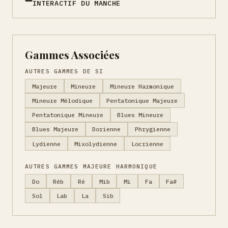
INTERACTIF DU MANCHE
Gammes Associées
AUTRES GAMMES DE SI
Majeure
Mineure
Mineure Harmonique
Mineure Mélodique
Pentatonique Majeure
Pentatonique Mineure
Blues Mineure
Blues Majeure
Dorienne
Phrygienne
Lydienne
Mixolydienne
Locrienne
AUTRES GAMMES MAJEURE HARMONIQUE
Do
Réb
Ré
Mib
Mi
Fa
Fa#
Sol
Lab
La
Sib