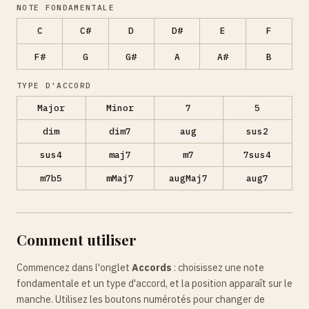
NOTE FONDAMENTALE
C
C#
D
D#
E
F
F#
G
G#
A
A#
B
TYPE D'ACCORD
Major
Minor
7
5
dim
dim7
aug
sus2
sus4
maj7
m7
7sus4
m7b5
mMaj7
augMaj7
aug7
Comment utiliser
Commencez dans l'onglet
Accords
: choisissez une note
fondamentale et un type d'accord, et la position apparaît sur le
manche. Utilisez les boutons numérotés pour changer de