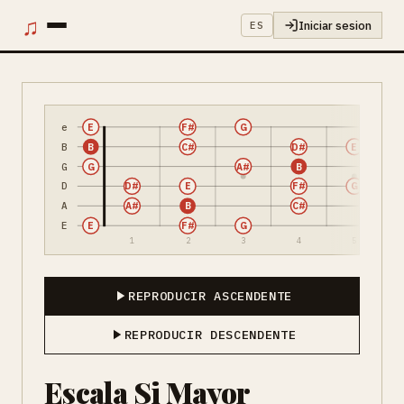
♫
Iniciar sesion
ES
e
E
F#
G
B
B
C#
D#
E
G
G
A#
B
D
D#
E
F#
G
A
A#
B
C#
E
E
F#
G
1
2
3
4
5
REPRODUCIR ASCENDENTE
REPRODUCIR DESCENDENTE
Escala Si Mayor