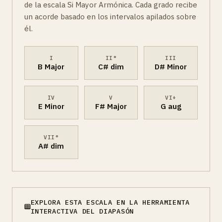
de la escala Si Mayor Armónica. Cada grado recibe
un acorde basado en los intervalos apilados sobre
él.
I
II°
III
B Major
C# dim
D# Minor
IV
V
VI+
E Minor
F# Major
G aug
VII°
A# dim
EXPLORA ESTA ESCALA EN LA HERRAMIENTA
INTERACTIVA DEL DIAPASÓN