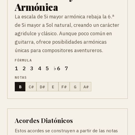
Armónica
La escala de Si mayor armónica rebaja la 6.ª
de Si mayor a Sol natural, creando un carácter
agridulce y clásico. Aunque poco común en
guitarra, ofrece posibilidades armónicas
únicas para compositores aventureros.
FÓRMULA
1 2 3 4 5 ♭6 7
NOTAS
B
C#
D#
E
F#
G
A#
Acordes Diatónicos
Estos acordes se construyen a partir de las notas