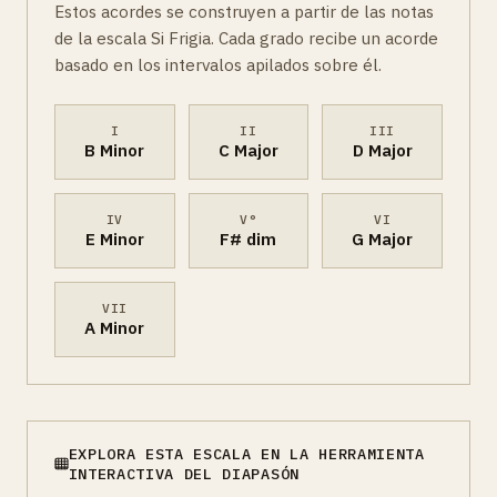
Estos acordes se construyen a partir de las notas
de la escala Si Frigia. Cada grado recibe un acorde
basado en los intervalos apilados sobre él.
I
II
III
B Minor
C Major
D Major
IV
V°
VI
E Minor
F# dim
G Major
VII
A Minor
EXPLORA ESTA ESCALA EN LA HERRAMIENTA
INTERACTIVA DEL DIAPASÓN