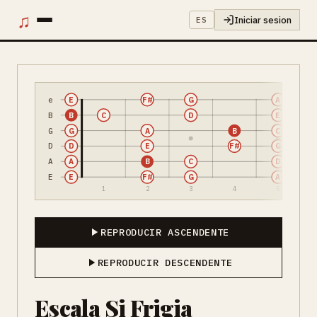
♫
Iniciar sesion
ES
e
E
F#
G
A
B
B
C
D
E
G
G
A
B
C
D
D
E
F#
G
A
A
B
C
D
E
E
F#
G
A
1
2
3
4
5
REPRODUCIR ASCENDENTE
REPRODUCIR DESCENDENTE
Escala Si Frigia