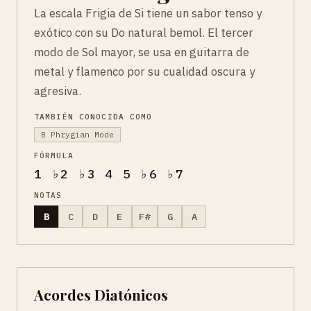
La escala Frigia de Si tiene un sabor tenso y
exótico con su Do natural bemol. El tercer
modo de Sol mayor, se usa en guitarra de
metal y flamenco por su cualidad oscura y
agresiva.
TAMBIÉN CONOCIDA COMO
B Phrygian Mode
FÓRMULA
1 ♭2 ♭3 4 5 ♭6 ♭7
NOTAS
B
C
D
E
F#
G
A
Acordes Diatónicos