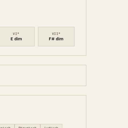
VI°
VII°
E dim
F# dim
orisch
Phrygisch
Lydisch