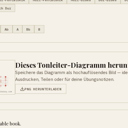
ch Dur
Ab
A
Bb
B
Dieses Tonleiter-Diagramm herun
Speichere das Diagramm als hochauflösendes Bild — id
Ausdrucken, Teilen oder für deine Übungsnotizen.
PNG HERUNTERLADEN
table book.