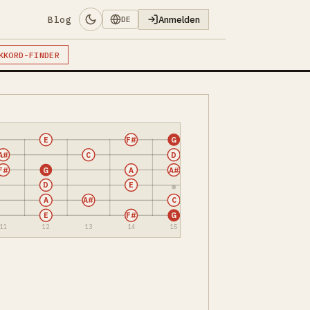
Blog
Anmelden
DE
KKORD-FINDER
E
F#
G
A#
C
D
F#
G
A
A#
D
E
A
A#
C
E
F#
G
11
12
13
14
15