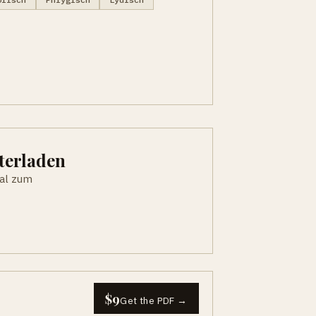
terladen
eal zum
$9
Get the PDF →