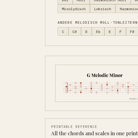
Mixolydisch
Lokrisch
Harmonis
ANDERE MELODISCH MOLL-TONLEITERN
C
C#
D
Eb
E
F
F#
PRINTABLE REFERENCE
All the chords and scales in one prin