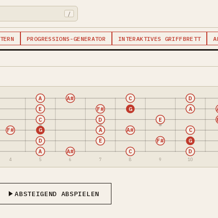
/
TERN
PROGRESSIONS-GENERATOR
INTERAKTIVES GRIFFBRETT
A
A
A#
C
D
E
F#
G
A
C
D
E
F#
G
A
A#
C
D
E
F#
G
A
A#
C
D
4
5
6
7
8
9
10
ABSTEIGEND ABSPIELEN