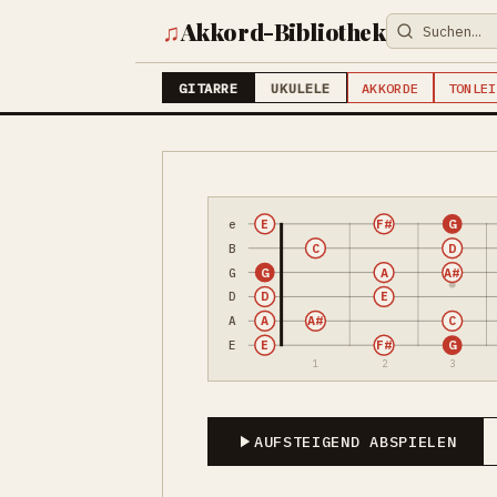
♫
Akkord-Bibliothek
GITARRE
UKULELE
AKKORDE
TONLEI
e
E
F#
G
B
C
D
G
G
A
A#
D
D
E
A
A
A#
C
E
E
F#
G
1
2
3
AUFSTEIGEND ABSPIELEN