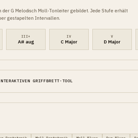
der G Melodisch Moll-Tonleiter gebildet. Jede Stufe erhält
er gestapelten Intervallen.
III+
IV
V
A# aug
C Major
D Major
INTERAKTIVEN GRIFFBRETT-TOOL
ur-Pentatonik
Moll-Pentatonik
Moll-Blues
Dur-Blues
D