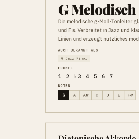
G Melodisch 
Die melodische g-Moll-Tonleiter g
und Fis. Verbreitet in Jazz und kla
Linien und erzeugt nützliches mod
AUCH BEKANNT ALS
G Jazz Minor
FORMEL
1 2 ♭3 4 5 6 7
NOTEN
G
A
A#
C
D
E
F#
Diatonische Akkorde