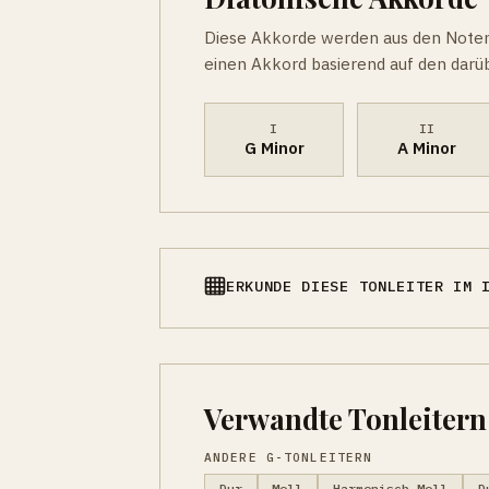
Diese Akkorde werden aus den Noten 
einen Akkord basierend auf den darüb
I
II
G Minor
A Minor
ERKUNDE DIESE TONLEITER IM 
Verwandte Tonleitern
ANDERE G-TONLEITERN
Dur
Moll
Harmonisch Moll
D