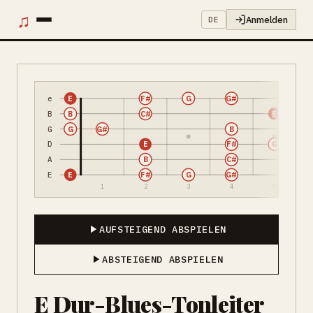
♫
Anmelden
DE
e
E
F#
G
G#
B
B
C#
E
G
G
G#
B
D
E
F#
G
A
B
C#
E
E
F#
G
G#
1
2
3
4
5
AUFSTEIGEND ABSPIELEN
ABSTEIGEND ABSPIELEN
E Dur-Blues-Tonleiter