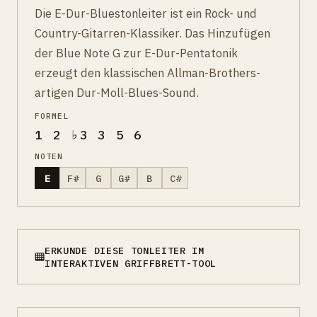
Die E-Dur-Bluestonleiter ist ein Rock- und
Country-Gitarren-Klassiker. Das Hinzufügen
der Blue Note G zur E-Dur-Pentatonik
erzeugt den klassischen Allman-Brothers-
artigen Dur-Moll-Blues-Sound.
FORMEL
1 2 ♭3 3 5 6
NOTEN
E
F#
G
G#
B
C#
ERKUNDE DIESE TONLEITER IM
INTERAKTIVEN GRIFFBRETT-TOOL