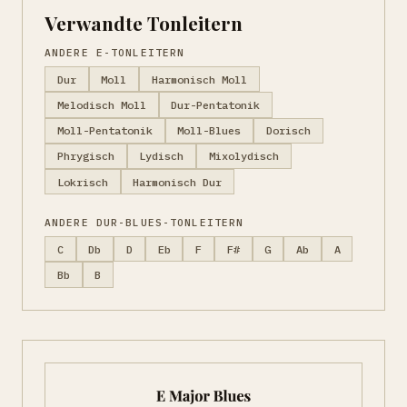
Verwandte Tonleitern
ANDERE E-TONLEITERN
Dur
Moll
Harmonisch Moll
Melodisch Moll
Dur-Pentatonik
Moll-Pentatonik
Moll-Blues
Dorisch
Phrygisch
Lydisch
Mixolydisch
Lokrisch
Harmonisch Dur
ANDERE DUR-BLUES-TONLEITERN
C
Db
D
Eb
F
F#
G
Ab
A
Bb
B