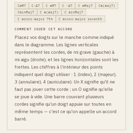
CmM7
C-Δ7
C mM7
C -Δ7
C mMaj7
Cm(maj7)
CminMaj7
C m(maj7)
C minMaj7
C minor-major 7th
C minor-major seventh
COMMENT JOUER CET ACCORD
Placez vos doigts sur le manche comme indiqué
dans le diagramme. Les lignes verticales
représentent les cordes, de mi grave (gauche) à
mi aigu (droite), et les lignes horizontales sont les
frettes. Les chiffres à l'intérieur des points
indiquent quel doigt utiliser : 1 (index), 2 (majeur),
3 (annulaire), 4 (auriculaire). Un X signifie qu'il ne
faut pas jouer cette corde ; un O signifie qu'elle
se joue à vide. Une barre couvrant plusieurs
cordes signifie qu'un doigt appuie sur toutes en
même temps — c'est ce qu'on appelle un accord
barré.