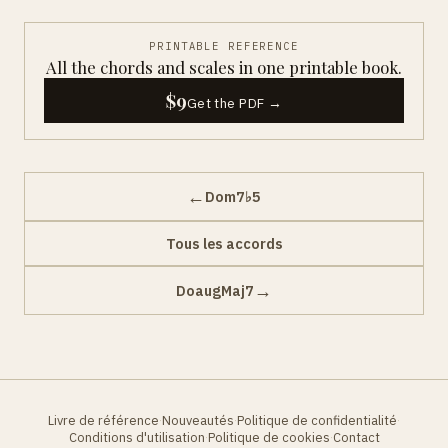
PRINTABLE REFERENCE
All the chords and scales in one printable book.
$9
Get the PDF →
←
Dom7♭5
Tous les accords
→
DoaugMaj7
Livre de référence
Nouveautés
Politique de confidentialité
·
·
·
Conditions d'utilisation
Politique de cookies
Contact
·
·