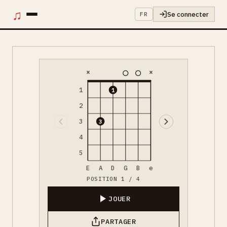
♫
Se connecter
FR
×
×
1
1
2
3
3
4
5
E
A
D
G
B
e
POSITION 1 / 4
JOUER
PARTAGER