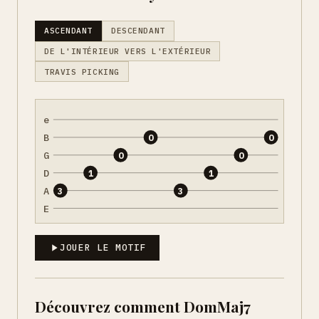
ASCENDANT
DESCENDANT
DE L'INTÉRIEUR VERS L'EXTÉRIEUR
TRAVIS PICKING
e
B
0
0
G
0
0
D
1
1
A
3
3
E
JOUER LE MOTIF
Découvrez comment DomMaj7