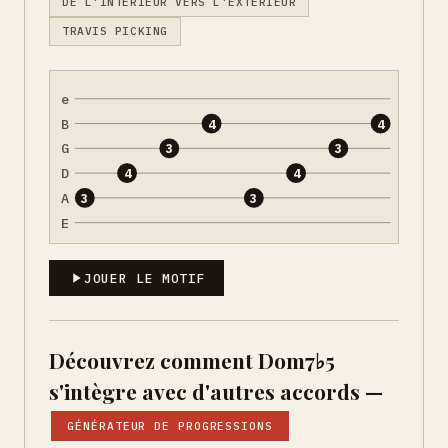
DE L'INTÉRIEUR VERS L'EXTÉRIEUR
TRAVIS PICKING
e
B
4
4
G
3
3
D
4
4
A
3
3
E
JOUER LE MOTIF
Découvrez comment Dom7♭5
s'intègre avec d'autres accords —
GÉNÉRATEUR DE PROGRESSIONS