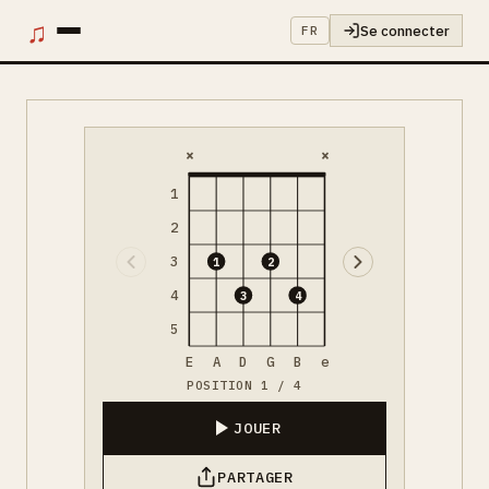
♫
Se connecter
FR
×
×
1
2
3
1
2
4
3
4
5
E
A
D
G
B
e
POSITION 1 / 4
JOUER
PARTAGER