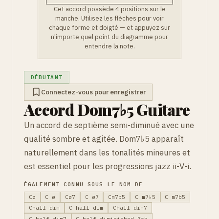
Cet accord possède 4 positions sur le
manche. Utilisez les flèches pour voir
chaque forme et doigté — et appuyez sur
n'importe quel point du diagramme pour
entendre la note.
DÉBUTANT
Connectez-vous pour enregistrer
Accord Dom7♭5 Guitare
Un accord de septième semi-diminué avec une
qualité sombre et agitée. Dom7♭5 apparaît
naturellement dans les tonalités mineures et
est essentiel pour les progressions jazz ii-V-i.
ÉGALEMENT CONNU SOUS LE NOM DE
Cø
C ø
Cø7
C ø7
Cm7b5
C m7♭5
C m7b5
Chalf-dim
C half-dim
Chalf-dim7
C half-dim7
C half-diminished 7th