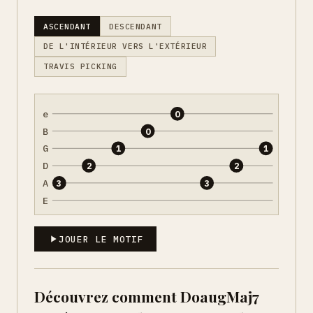
ASCENDANT
DESCENDANT
DE L'INTÉRIEUR VERS L'EXTÉRIEUR
TRAVIS PICKING
e
0
B
0
G
1
1
D
2
2
A
3
3
E
JOUER LE MOTIF
Découvrez comment DoaugMaj7