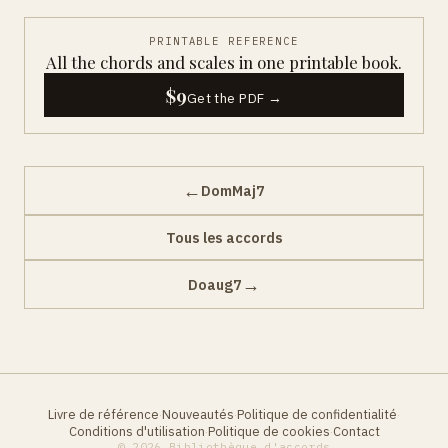
PRINTABLE REFERENCE
All the chords and scales in one printable book.
$9
Get the PDF →
←
DomMaj7
Tous les accords
→
Doaug7
Livre de référence
Nouveautés
Politique de confidentialité
·
·
·
Conditions d'utilisation
Politique de cookies
Contact
·
·
© 2026 Bibliothèque d'accords