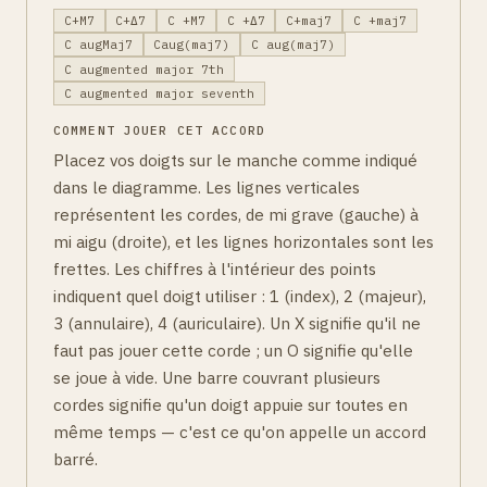
C+M7
C+Δ7
C +M7
C +Δ7
C+maj7
C +maj7
C augMaj7
Caug(maj7)
C aug(maj7)
C augmented major 7th
C augmented major seventh
COMMENT JOUER CET ACCORD
Placez vos doigts sur le manche comme indiqué
dans le diagramme. Les lignes verticales
représentent les cordes, de mi grave (gauche) à
mi aigu (droite), et les lignes horizontales sont les
frettes. Les chiffres à l'intérieur des points
indiquent quel doigt utiliser : 1 (index), 2 (majeur),
3 (annulaire), 4 (auriculaire). Un X signifie qu'il ne
faut pas jouer cette corde ; un O signifie qu'elle
se joue à vide. Une barre couvrant plusieurs
cordes signifie qu'un doigt appuie sur toutes en
même temps — c'est ce qu'on appelle un accord
barré.