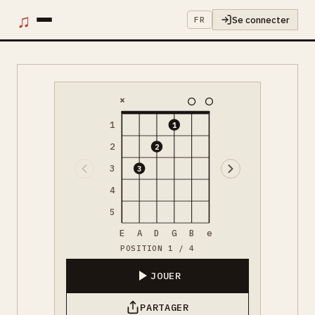
♫
Se connecter
FR
×
1
1
2
2
3
3
4
5
E
A
D
G
B
e
POSITION 1 / 4
JOUER
PARTAGER