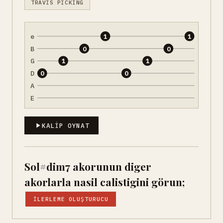
TRAVIS PICKING
e
1
1
B
0
0
G
1
1
D
0
0
A
E
KALIP OYNAT
Sol#dim7 akorunun diger
akorlarla nasil calistigini görun;
İLERLEME OLUŞTURUCU