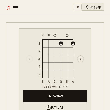
♫
Giriş yap
TR
×
×
1
1
2
2
3
4
5
E
A
D
G
B
e
POZISYON 1 / 4
OYNAT
PAYLAS