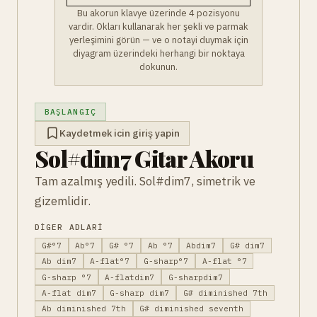
Bu akorun klavye üzerinde 4 pozisyonu
vardir. Okları kullanarak her şekli ve parmak
yerleşimini görün — ve o notayi duymak için
diyagram üzerindeki herhangi bir noktaya
dokunun.
BAŞLANGIÇ
Kaydetmek icin giriş yapin
Sol#dim7 Gitar Akoru
Tam azalmış yedili. Sol#dim7, simetrik ve
gizemlidir.
DIGER ADLARI
G#°7
Ab°7
G# °7
Ab °7
Abdim7
G# dim7
Ab dim7
A-flat°7
G-sharp°7
A-flat °7
G-sharp °7
A-flatdim7
G-sharpdim7
A-flat dim7
G-sharp dim7
G# diminished 7th
Ab diminished 7th
G# diminished seventh