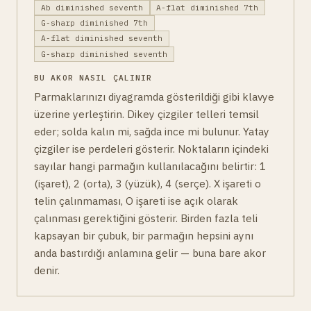
Ab diminished seventh
A-flat diminished 7th
G-sharp diminished 7th
A-flat diminished seventh
G-sharp diminished seventh
BU AKOR NASIL ÇALINIR
Parmaklarınızı diyagramda gösterildiği gibi klavye
üzerine yerleştirin. Dikey çizgiler telleri temsil
eder; solda kalın mi, sağda ince mi bulunur. Yatay
çizgiler ise perdeleri gösterir. Noktaların içindeki
sayılar hangi parmağın kullanılacağını belirtir: 1
(işaret), 2 (orta), 3 (yüzük), 4 (serçe). X işareti o
telin çalınmaması, O işareti ise açık olarak
çalınması gerektiğini gösterir. Birden fazla teli
kapsayan bir çubuk, bir parmağın hepsini aynı
anda bastırdığı anlamına gelir — buna bare akor
denir.