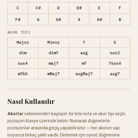
C
C#
D
D#
E
F
F#
G
G#
A
A#
B
AKOR TIPI
Major
Minor
7
5
dim
dim7
aug
sus2
sus4
maj7
m7
7sus4
m7b5
mMaj7
augMaj7
aug7
Nasıl Kullanılır
Akorlar
sekmesinden başlayın: bir kök nota ve akor tipi seçin,
pozisyon klavye üzerinde belirir. Numaralı düğmelerle
pozisyonlar arasında geçiş yapabilirsiniz — her akorun sap
boyunca birkaç şekli vardır. Dinlemek için oynat düğmesine