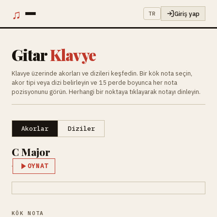
♫
Giriş yap
TR
Gitar
Klavye
Klavye üzerinde akorları ve dizileri keşfedin. Bir kök nota seçin,
akor tipi veya dizi belirleyin ve 15 perde boyunca her nota
pozisyonunu görün. Herhangi bir noktaya tıklayarak notayı dinleyin.
Akorlar
Diziler
C Major
OYNAT
KÖK NOTA