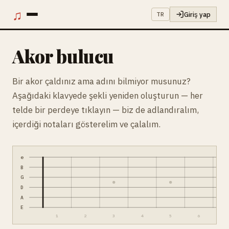
♫
Giriş yap
TR
Akor bulucu
Bir akor çaldınız ama adını bilmiyor musunuz?
Aşağıdaki klavyede şekli yeniden oluşturun — her
telde bir perdeye tıklayın — biz de adlandıralım,
içerdiği notaları gösterelim ve çalalım.
e
B
G
D
A
E
1
2
3
4
5
6
7