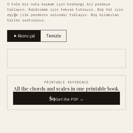
O tele bir nota koymak için herhangi bir perdeye
tıklayın. Kaldırmak için tekrar tıklayın. Boş tel için
eşiğe (ilk perdenin solunda) tıklayın. Boş bırakılan
teller susturulur.
Akoru çal
Temizle
PRINTABLE REFERENCE
All the chords and scales in one printable book.
$9
Get the PDF →