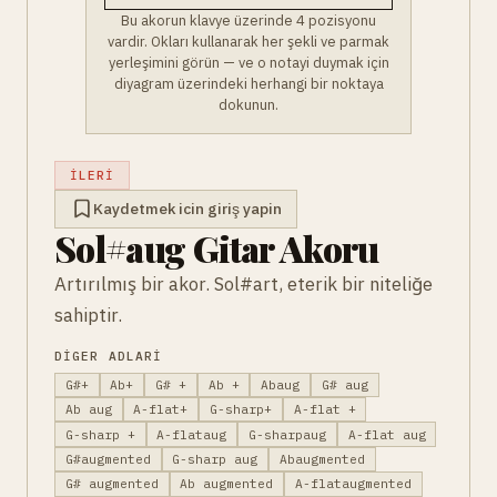
Bu akorun klavye üzerinde 4 pozisyonu
vardir. Okları kullanarak her şekli ve parmak
yerleşimini görün — ve o notayi duymak için
diyagram üzerindeki herhangi bir noktaya
dokunun.
İLERI
Kaydetmek icin giriş yapin
Sol#aug Gitar Akoru
Artırılmış bir akor. Sol#art, eterik bir niteliğe
sahiptir.
DIGER ADLARI
G#+
Ab+
G# +
Ab +
Abaug
G# aug
Ab aug
A-flat+
G-sharp+
A-flat +
G-sharp +
A-flataug
G-sharpaug
A-flat aug
G#augmented
G-sharp aug
Abaugmented
G# augmented
Ab augmented
A-flataugmented