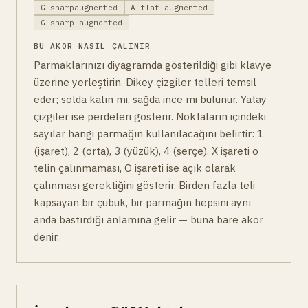
G-sharpaugmented
A-flat augmented
G-sharp augmented
BU AKOR NASIL ÇALINIR
Parmaklarınızı diyagramda gösterildiği gibi klavye
üzerine yerleştirin. Dikey çizgiler telleri temsil
eder; solda kalın mi, sağda ince mi bulunur. Yatay
çizgiler ise perdeleri gösterir. Noktaların içindeki
sayılar hangi parmağın kullanılacağını belirtir: 1
(işaret), 2 (orta), 3 (yüzük), 4 (serçe). X işareti o
telin çalınmaması, O işareti ise açık olarak
çalınması gerektiğini gösterir. Birden fazla teli
kapsayan bir çubuk, bir parmağın hepsini aynı
anda bastırdığı anlamına gelir — buna bare akor
denir.