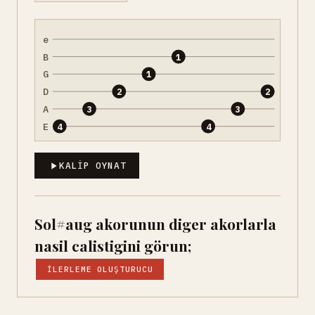
e
B
1
G
1
D
2
2
A
3
3
E
4
4
KALIP OYNAT
Sol#aug akorunun diger akorlarla
nasil calistigini görun;
İLERLEME OLUŞTURUCU