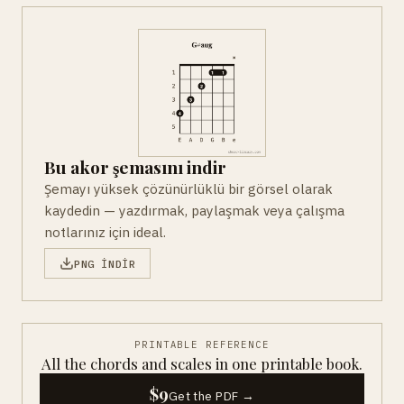
Bu akor şemasını indir
Şemayı yüksek çözünürlüklü bir görsel olarak
kaydedin — yazdırmak, paylaşmak veya çalışma
notlarınız için ideal.
PNG INDIR
PRINTABLE REFERENCE
All the chords and scales in one printable book.
$9
Get the PDF →