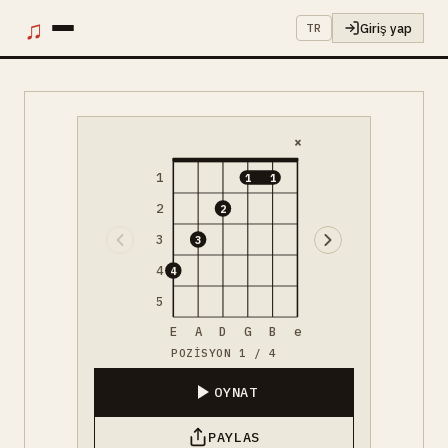
♫
Giriş yap
TR
×
1
1
1
2
2
3
3
4
4
5
E
A
D
G
B
e
POZISYON 1 / 4
OYNAT
PAYLAS