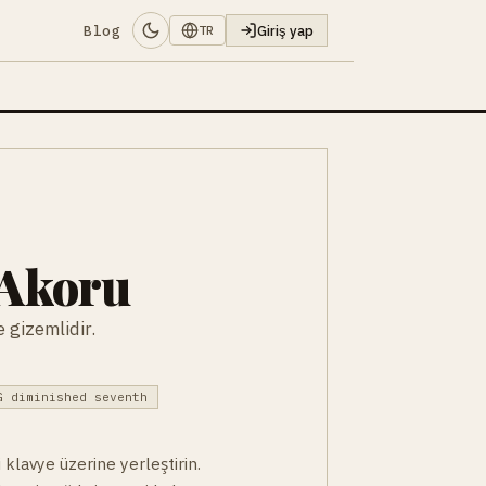
Blog
Giriş yap
TR
 Akoru
 gizemlidir.
G diminished seventh
 klavye üzerine yerleştirin.