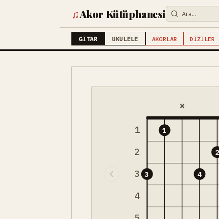
♫
Akor Kütüphanesi
GITAR
UKULELE
AKORLAR
DIZILER
×
1
1
2
3
3
4
4
5