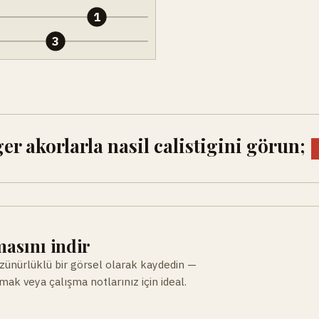
1
3
r akorlarla nasil calistigini görun;
asını indir
ünürlüklü bir görsel olarak kaydedin —
ak veya çalışma notlarınız için ideal.