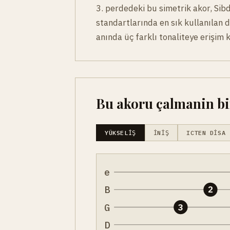
3. perdedeki bu simetrik akor, Sib
standartlarında en sık kullanılan 
anında üç farklı tonaliteye erişim 
Bu akoru çalmanin bir
YÜKSELIŞ
İNIŞ
ICTEN DISA
e
B
2
G
3
D