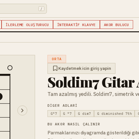
/
İLERLEME OLUŞTURUCU
İNTERAKTIF KLAVYE
AKOR BULUCU
ORTA
Kaydetmek icin giriş yapin
Soldim7 Gitar
Tam azalmış yedili. Soldim7, simetrik ve
2
DIGER ADLARI
G°7
G °7
G dim7
G diminished 7th
BU AKOR NASIL ÇALINIR
Parmaklarınızı diyagramda gösterildiği gibi