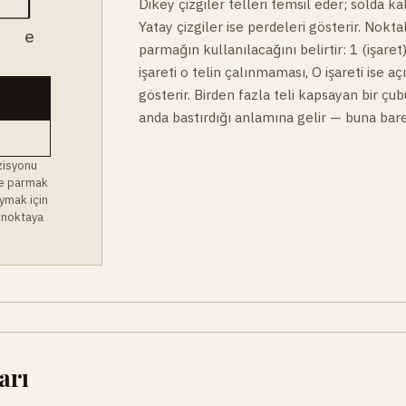
Dikey çizgiler telleri temsil eder; solda ka
Yatay çizgiler ise perdeleri gösterir. Noktal
B
e
parmağın kullanılacağını belirtir: 1 (işaret)
işareti o telin çalınmaması, O işareti ise a
gösterir. Birden fazla teli kapsayan bir çu
anda bastırdığı anlamına gelir — buna bare
zisyonu
 ve parmak
ymak için
 noktaya
arı