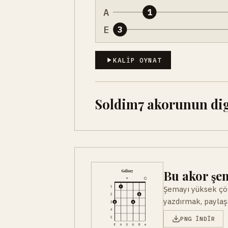
A
1
E
3
KALIP OYNAT
Soldim7 akorunun dige
Bu akor şem
Şemayı yüksek çöz
yazdırmak, paylaşm
PNG INDIR