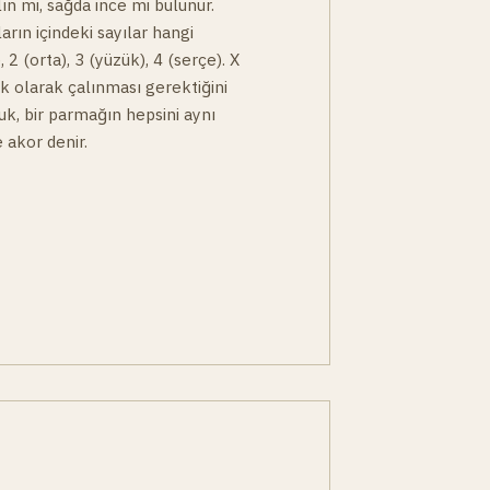
lın mi, sağda ince mi bulunur.
arın içindeki sayılar hangi
, 2 (orta), 3 (yüzük), 4 (serçe). X
çık olarak çalınması gerektiğini
buk, bir parmağın hepsini aynı
 akor denir.