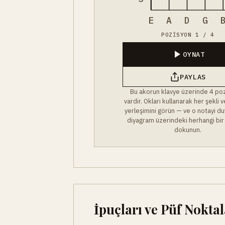
E
A
D
G
POZISYON 1 / 4
OYNAT
PAYLAS
Bu akorun klavye üzerinde 4 po
vardir. Okları kullanarak her şekli
yerleşimini görün — ve o notayi du
diyagram üzerindeki herhangi bir
dokunun.
İpuçları ve Püf Noktal