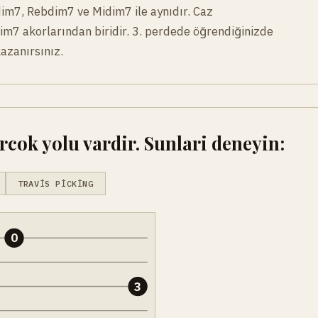
dim7, Rebdim7 ve Midim7 ile aynıdır. Caz
dim7 akorlarından biridir. 3. perdede öğrendiğinizde
kazanırsınız.
cok yolu vardir. Sunlari deneyin:
TRAVIS PICKING
0
3