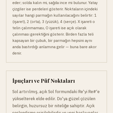
eder; solda kalın mi, sağda ince mi bulunur. Yatay
çizgiler ise perdeleri gösterir. Noktaların içindeki
sayılar hangi parmağın kullanılacağını belirtir: 1
(işaret), 2 (orta), 3 (yüzük), 4 (serçe). X işareti o
telin çalınmaması, O işareti ise açık olarak
çalınması gerektiğini gösterir. Birden fazla teli
kapsayan bir çubuk, bir parmağın hepsini aynı
anda bastırdığı anlamına gelir — buna bare akor
denir.
İpuçları ve Püf Noktaları
Sol artırılmış, açık Sol formundaki Re'yi Re#'e
yükselterek elde edilir. Do'ya güzel çözülen
belirgin, huzursuz bir niteliğe sahiptir. Açık
seslendirme erişilebilirdir ve yeni başlayanlar