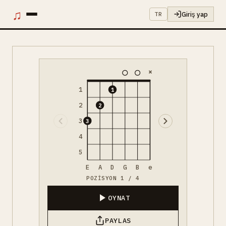
♫
Giriş yap
TR
×
1
1
2
2
3
3
4
5
E
A
D
G
B
e
POZISYON 1 / 4
OYNAT
PAYLAS