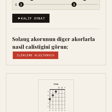
E
3
3
KALIP OYNAT
Solaug akorunun diger akorlarla
nasil calistigini görun;
İLERLEME OLUŞTURUCU