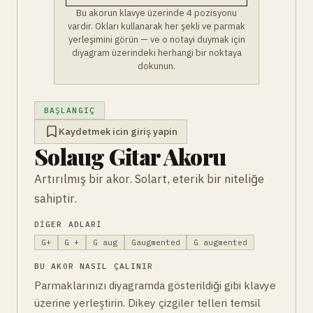
Bu akorun klavye üzerinde 4 pozisyonu
vardir. Okları kullanarak her şekli ve parmak
yerleşimini görün — ve o notayi duymak için
diyagram üzerindeki herhangi bir noktaya
dokunun.
BAŞLANGIÇ
Kaydetmek icin giriş yapin
Solaug Gitar Akoru
Artırılmış bir akor. Solart, eterik bir niteliğe
sahiptir.
DIGER ADLARI
G+
G +
G aug
Gaugmented
G augmented
BU AKOR NASIL ÇALINIR
Parmaklarınızı diyagramda gösterildiği gibi klavye
üzerine yerleştirin. Dikey çizgiler telleri temsil