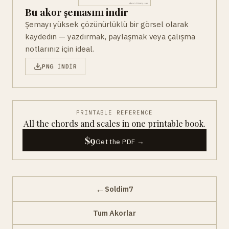
Bu akor şemasını indir
Şemayı yüksek çözünürlüklü bir görsel olarak
kaydedin — yazdırmak, paylaşmak veya çalışma
notlarınız için ideal.
PNG INDIR
PRINTABLE REFERENCE
All the chords and scales in one printable book.
$9
Get the PDF →
←
Soldim7
Tum Akorlar