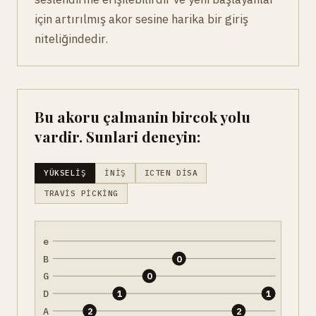
için artırılmış akor sesine harika bir giriş
niteliğindedir.
Bu akoru çalmanin bircok yolu
vardir. Sunlari deneyin:
YÜKSELIŞ
İNIŞ
ICTEN DISA
TRAVIS PICKING
e
B
0
G
0
D
1
1
A
2
2