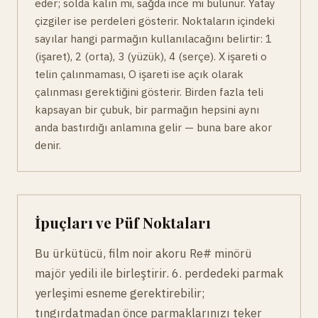
eder; solda kalın mi, sağda ince mi bulunur. Yatay
çizgiler ise perdeleri gösterir. Noktaların içindeki
sayılar hangi parmağın kullanılacağını belirtir: 1
(işaret), 2 (orta), 3 (yüzük), 4 (serçe). X işareti o
telin çalınmaması, O işareti ise açık olarak
çalınması gerektiğini gösterir. Birden fazla teli
kapsayan bir çubuk, bir parmağın hepsini aynı
anda bastırdığı anlamına gelir — buna bare akor
denir.
İpuçları ve Püf Noktaları
Bu ürkütücü, film noir akoru Re# minörü
majör yedili ile birleştirir. 6. perdedeki parmak
yerleşimi esneme gerektirebilir;
tıngırdatmadan önce parmaklarınızı teker