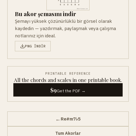
Bu akor şemasını indir
Şemayı yüksek çözünürlüklü bir görsel olarak
kaydedin — yazdırmak, paylaşmak veya çalışma
notlarınız için ideal.
PNG INDIR
PRINTABLE REFERENCE
All the chords and scales in one printable book.
$9
Get the PDF →
←
Re#m7♭5
Tum Akorlar