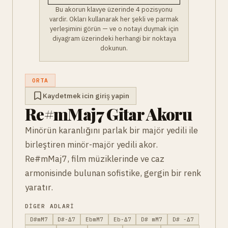
Bu akorun klavye üzerinde 4 pozisyonu
vardir. Okları kullanarak her şekli ve parmak
yerleşimini görün — ve o notayi duymak için
diyagram üzerindeki herhangi bir noktaya
dokunun.
ORTA
Kaydetmek icin giriş yapin
Re#mMaj7 Gitar Akoru
Minörün karanlığını parlak bir majör yedili ile
birleştiren minör-majör yedili akor.
Re#mMaj7, film müziklerinde ve caz
armonisinde bulunan sofistike, gergin bir renk
yaratır.
DIGER ADLARI
D#mM7
D#-Δ7
EbmM7
Eb-Δ7
D# mM7
D# -Δ7