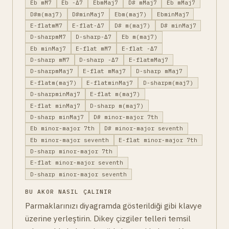
Eb mM7
Eb -Δ7
EbmMaj7
D# mMaj7
Eb mMaj7
D#m(maj7)
D#minMaj7
Ebm(maj7)
EbminMaj7
E-flatmM7
E-flat-Δ7
D# m(maj7)
D# minMaj7
D-sharpmM7
D-sharp-Δ7
Eb m(maj7)
Eb minMaj7
E-flat mM7
E-flat -Δ7
D-sharp mM7
D-sharp -Δ7
E-flatmMaj7
D-sharpmMaj7
E-flat mMaj7
D-sharp mMaj7
E-flatm(maj7)
E-flatminMaj7
D-sharpm(maj7)
D-sharpminMaj7
E-flat m(maj7)
E-flat minMaj7
D-sharp m(maj7)
D-sharp minMaj7
D# minor-major 7th
Eb minor-major 7th
D# minor-major seventh
Eb minor-major seventh
E-flat minor-major 7th
D-sharp minor-major 7th
E-flat minor-major seventh
D-sharp minor-major seventh
BU AKOR NASIL ÇALINIR
Parmaklarınızı diyagramda gösterildiği gibi klavye
üzerine yerleştirin. Dikey çizgiler telleri temsil