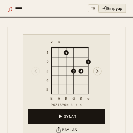
♫
Giriş yap
TR
×
×
1
1
2
2
3
3
4
4
5
E
A
D
G
B
e
POZISYON 1 / 4
OYNAT
PAYLAS