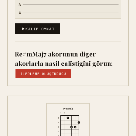
A
E
KALIP OYNAT
Re#mMaj7 akorunun diger
akorlarla nasil calistigini görun;
İLERLEME OLUŞTURUCU