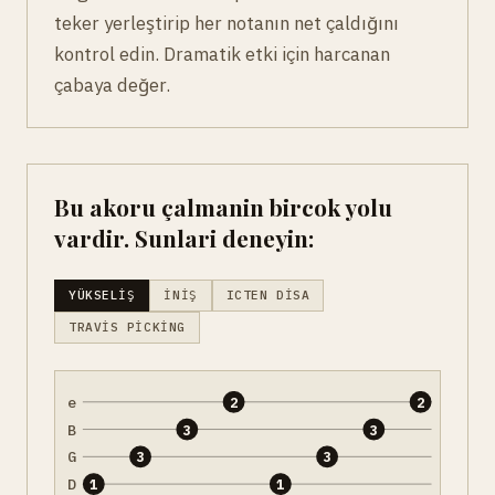
teker yerleştirip her notanın net çaldığını
kontrol edin. Dramatik etki için harcanan
çabaya değer.
Bu akoru çalmanin bircok yolu
vardir. Sunlari deneyin:
YÜKSELIŞ
İNIŞ
ICTEN DISA
TRAVIS PICKING
e
2
2
B
3
3
G
3
3
D
1
1