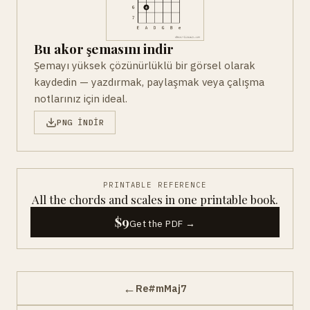
Bu akor şemasını indir
Şemayı yüksek çözünürlüklü bir görsel olarak
kaydedin — yazdırmak, paylaşmak veya çalışma
notlarınız için ideal.
PNG INDIR
PRINTABLE REFERENCE
All the chords and scales in one printable book.
$9
Get the PDF →
←
Re#mMaj7