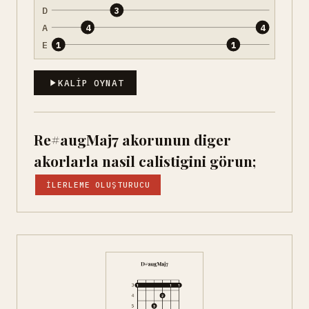
D
3
A
4
4
E
1
1
KALIP OYNAT
Re#augMaj7 akorunun diger
akorlarla nasil calistigini görun;
İLERLEME OLUŞTURUCU