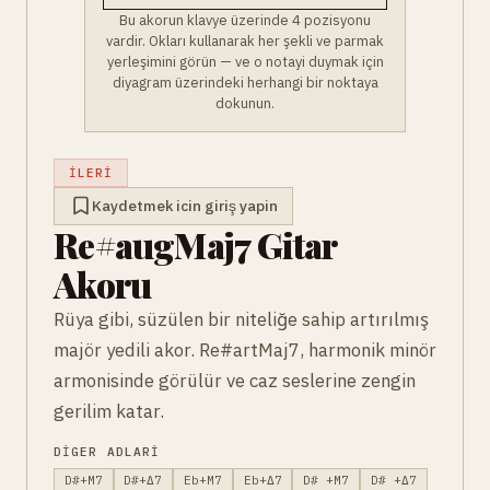
Bu akorun klavye üzerinde 4 pozisyonu
vardir. Okları kullanarak her şekli ve parmak
yerleşimini görün — ve o notayi duymak için
diyagram üzerindeki herhangi bir noktaya
dokunun.
İLERI
Kaydetmek icin giriş yapin
Re#augMaj7 Gitar
Akoru
Rüya gibi, süzülen bir niteliğe sahip artırılmış
majör yedili akor. Re#artMaj7, harmonik minör
armonisinde görülür ve caz seslerine zengin
gerilim katar.
DIGER ADLARI
D#+M7
D#+Δ7
Eb+M7
Eb+Δ7
D# +M7
D# +Δ7