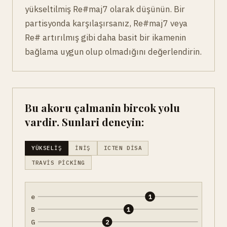
yükseltilmiş Re#maj7 olarak düşünün. Bir
partisyonda karşılaşırsanız, Re#maj7 veya
Re# artırılmış gibi daha basit bir ikamenin
bağlama uygun olup olmadığını değerlendirin.
Bu akoru çalmanin bircok yolu
vardir. Sunlari deneyin:
YÜKSELIŞ
İNIŞ
ICTEN DISA
TRAVIS PICKING
e
1
B
1
G
2