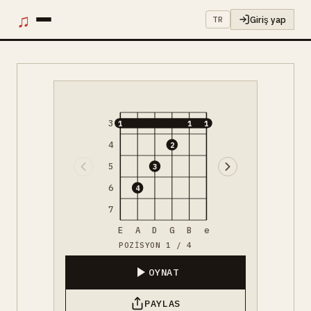
♫
Giriş yap
TR
3
1
1
1
4
2
5
3
6
4
7
E
A
D
G
B
e
POZISYON 1 / 4
OYNAT
PAYLAS