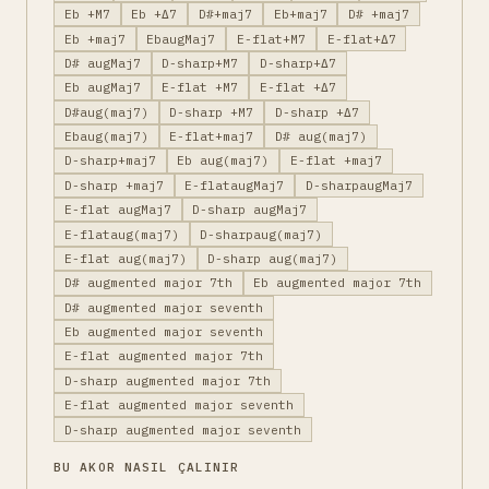
Eb +M7
Eb +Δ7
D#+maj7
Eb+maj7
D# +maj7
Eb +maj7
EbaugMaj7
E-flat+M7
E-flat+Δ7
D# augMaj7
D-sharp+M7
D-sharp+Δ7
Eb augMaj7
E-flat +M7
E-flat +Δ7
D#aug(maj7)
D-sharp +M7
D-sharp +Δ7
Ebaug(maj7)
E-flat+maj7
D# aug(maj7)
D-sharp+maj7
Eb aug(maj7)
E-flat +maj7
D-sharp +maj7
E-flataugMaj7
D-sharpaugMaj7
E-flat augMaj7
D-sharp augMaj7
E-flataug(maj7)
D-sharpaug(maj7)
E-flat aug(maj7)
D-sharp aug(maj7)
D# augmented major 7th
Eb augmented major 7th
D# augmented major seventh
Eb augmented major seventh
E-flat augmented major 7th
D-sharp augmented major 7th
E-flat augmented major seventh
D-sharp augmented major seventh
BU AKOR NASIL ÇALINIR