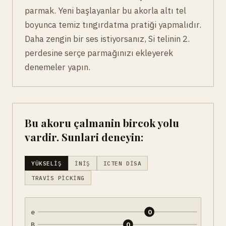
parmak. Yeni başlayanlar bu akorla altı tel
boyunca temiz tıngırdatma pratiği yapmalıdır.
Daha zengin bir ses istiyorsanız, Si telinin 2.
perdesine serçe parmağınızı ekleyerek
denemeler yapın.
Bu akoru çalmanin bircok yolu
vardir. Sunlari deneyin:
YÜKSELIŞ
İNIŞ
ICTEN DISA
TRAVIS PICKING
e
0
B
0