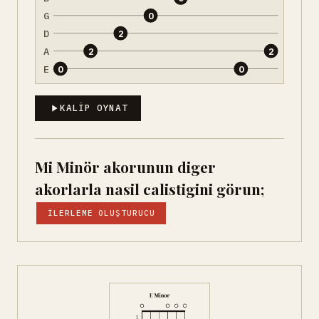
G
0
D
2
A
2
2
E
0
0
KALIP OYNAT
Mi Minör akorunun diger
akorlarla nasil calistigini görun;
İLERLEME OLUŞTURUCU