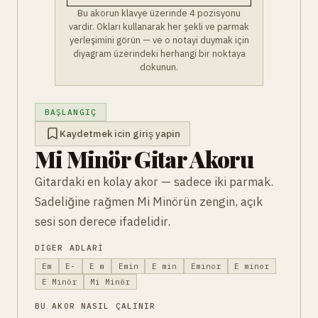
Bu akorun klavye üzerinde 4 pozisyonu
vardir. Okları kullanarak her şekli ve parmak
yerleşimini görün — ve o notayi duymak için
diyagram üzerindeki herhangi bir noktaya
dokunun.
BAŞLANGIÇ
Kaydetmek icin giriş yapin
Mi Minör Gitar Akoru
Gitardaki en kolay akor — sadece iki parmak.
Sadeliğine rağmen Mi Minörün zengin, açık
sesi son derece ifadelidir.
DIGER ADLARI
Em
E-
E m
Emin
E min
Eminor
E minor
E Minör
Mi Minör
BU AKOR NASIL ÇALINIR