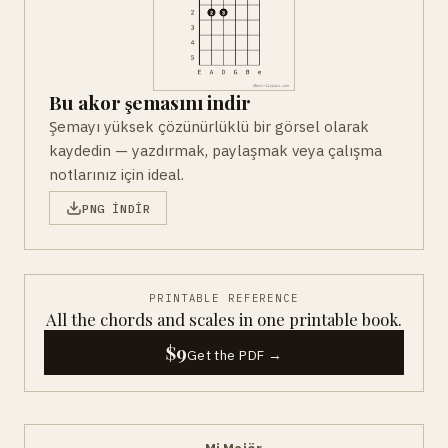
Bu akor şemasını indir
Şemayı yüksek çözünürlüklü bir görsel olarak
kaydedin — yazdırmak, paylaşmak veya çalışma
notlarınız için ideal.
PNG INDIR
PRINTABLE REFERENCE
All the chords and scales in one printable book.
$9
Get the PDF →