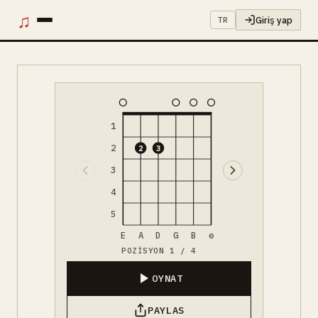
♫
Giriş yap
TR
1
2
2
3
3
4
5
E
A
D
G
B
e
POZISYON 1 / 4
OYNAT
PAYLAS