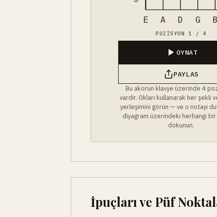
E
A
D
G
POZISYON 1 / 4
OYNAT
PAYLAS
Bu akorun klavye üzerinde 4 po
vardir. Okları kullanarak her şekli
yerleşimini görün — ve o notayi du
diyagram üzerindeki herhangi bir
dokunun.
İpuçları ve Püf Noktal