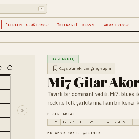
/
İLERLEME OLUŞTURUCU
İNTERAKTIF KLAVYE
AKOR BULUCU
BAŞLANGIÇ
Kaydetmek icin giriş yapin
Mi7 Gitar Ako
Tavırlı bir dominant yedili. Mi7, blues i
rock ile folk şarkılarına ham bir kenar 
DIGER ADLARI
E 7
Edom7
E dom7
E dominant 7th
E
BU AKOR NASIL ÇALINIR