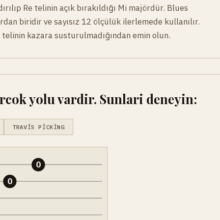
ırılıp Re telinin açık bırakıldığı Mi majördür. Blues
dan biridir ve sayısız 12 ölçülük ilerlemede kullanılır.
Re telinin kazara susturulmadığından emin olun.
cok yolu vardir. Sunlari deneyin:
TRAVIS PICKING
0
0