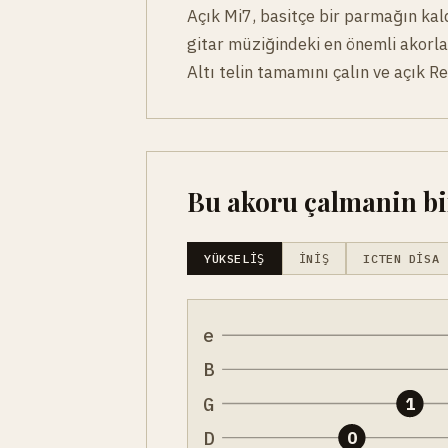
Açık Mi7, basitçe bir parmağın kald
gitar müziğindeki en önemli akorlar
Altı telin tamamını çalın ve açık 
Bu akoru çalmanin bir
YÜKSELIŞ
İNIŞ
ICTEN DISA
e
B
G
1
D
0