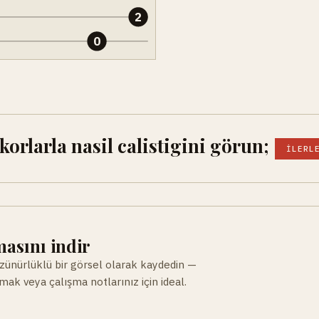
2
0
orlarla nasil calistigini görun;
İLERL
asını indir
ünürlüklü bir görsel olarak kaydedin —
ak veya çalışma notlarınız için ideal.