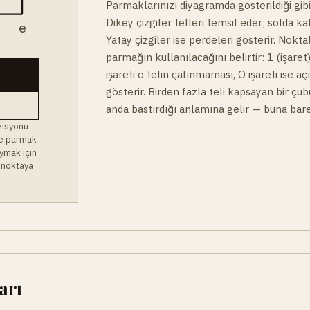
Parmaklarınızı diyagramda gösterildiği gibi
Dikey çizgiler telleri temsil eder; solda ka
B
e
Yatay çizgiler ise perdeleri gösterir. Noktal
parmağın kullanılacağını belirtir: 1 (işaret)
işareti o telin çalınmaması, O işareti ise a
gösterir. Birden fazla teli kapsayan bir çu
anda bastırdığı anlamına gelir — buna bare
zisyonu
 ve parmak
ymak için
 noktaya
arı