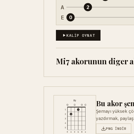
A
2
E
0
KALIP OYNAT
Mi7 akorunun diger ak
Bu akor şem
Şemayı yüksek çöz
yazdırmak, paylaşm
PNG INDIR