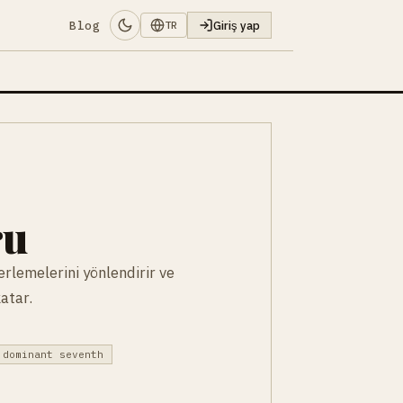
Blog
Giriş yap
TR
ru
lerlemelerini yönlendirir ve
katar.
 dominant seventh