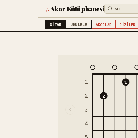
♫
Akor Kütüphanesi
GITAR
UKULELE
AKORLAR
DIZILER
1
1
2
2
3
4
5