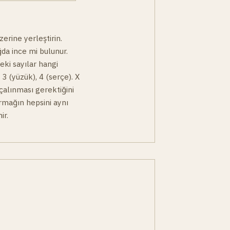
erine yerleştirin.
ğda ince mi bulunur.
deki sayılar hangi
, 3 (yüzük), 4 (serçe). X
 çalınması gerektiğini
armağın hepsini aynı
ir.