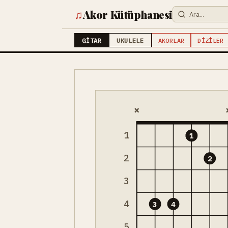
♫
Akor Kütüphanesi
GITAR
UKULELE
AKORLAR
DIZILER
×
1
1
2
2
3
4
3
4
5