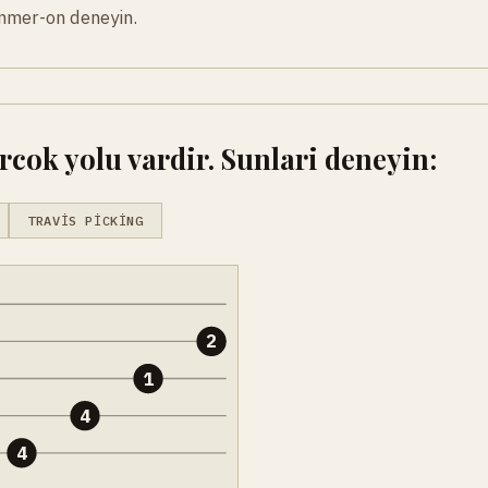
mmer-on deneyin.
cok yolu vardir. Sunlari deneyin:
TRAVIS PICKING
2
1
4
4