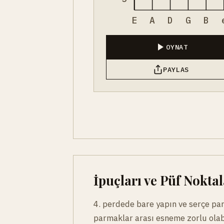
E
A
D
G
B
OYNAT
PAYLAS
İpuçları ve Püf Noktal
4. perdede bare yapın ve serçe pa
parmaklar arası esneme zorlu olabili