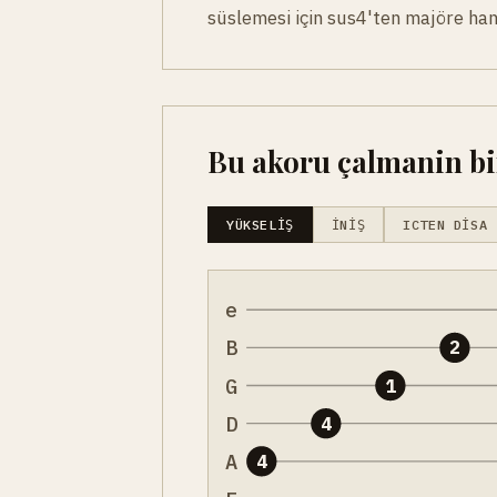
süslemesi için sus4'ten majöre ha
Bu akoru çalmanin bir
YÜKSELIŞ
İNIŞ
ICTEN DISA
e
B
2
G
1
D
4
A
4