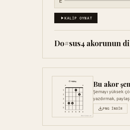
E
KALIP OYNAT
Do#sus4 akorunun dige
Bu akor şem
Şemayı yüksek çöz
yazdırmak, paylaşm
PNG INDIR