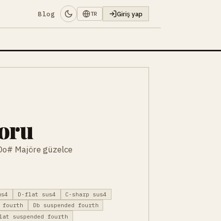
Blog
Giriş yap
TR
oru
 Do# Majöre güzelce
us4
D-flat sus4
C-sharp sus4
 fourth
Db suspended fourth
lat suspended fourth