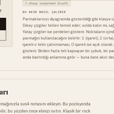
C-sharp suspended fourth
e
BU AKOR NASIL ÇALINIR
Parmaklarınızı diyagramda gösterildiği gibi klavye üz
Dikey çizgiler telleri temsil eder; solda kalın mi, sa
Yatay çizgiler ise perdeleri gösterir. Noktaların için
parmağın kullanılacağını belirtir: 1 (işaret), 2 (orta)
işareti o telin çalınmaması, O işareti ise açık olarak
gösterir. Birden fazla teli kapsayan bir çubuk, bir p
anda bastırdığı anlamına gelir — buna bare akor den
arı
rmağınızla sus4 notasını ekleyin. Bu pozisyonda
r, bu yüzden önce elinizi ısıtın. Klasik bir rock