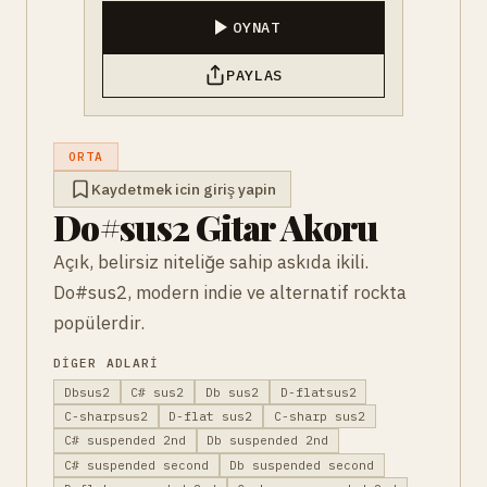
OYNAT
PAYLAS
ORTA
Kaydetmek icin giriş yapin
Do#sus2 Gitar Akoru
Açık, belirsiz niteliğe sahip askıda ikili.
Do#sus2, modern indie ve alternatif rockta
popülerdir.
DIGER ADLARI
Dbsus2
C# sus2
Db sus2
D-flatsus2
C-sharpsus2
D-flat sus2
C-sharp sus2
C# suspended 2nd
Db suspended 2nd
C# suspended second
Db suspended second