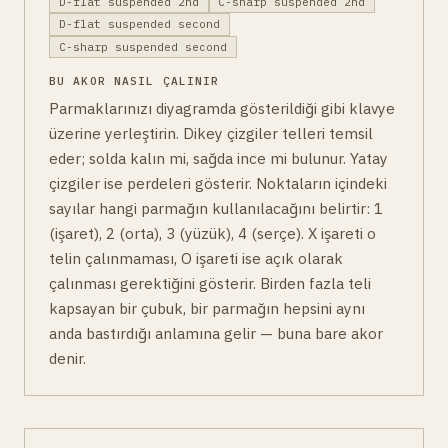
D-flat suspended 2nd
C-sharp suspended 2nd
D-flat suspended second
C-sharp suspended second
BU AKOR NASIL ÇALINIR
Parmaklarınızı diyagramda gösterildiği gibi klavye
üzerine yerleştirin. Dikey çizgiler telleri temsil
eder; solda kalın mi, sağda ince mi bulunur. Yatay
çizgiler ise perdeleri gösterir. Noktaların içindeki
sayılar hangi parmağın kullanılacağını belirtir: 1
(işaret), 2 (orta), 3 (yüzük), 4 (serçe). X işareti o
telin çalınmaması, O işareti ise açık olarak
çalınması gerektiğini gösterir. Birden fazla teli
kapsayan bir çubuk, bir parmağın hepsini aynı
anda bastırdığı anlamına gelir — buna bare akor
denir.