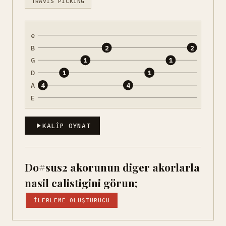
TRAVIS PICKING
e
B
2
2
G
1
1
D
1
1
A
4
4
E
KALIP OYNAT
Do#sus2 akorunun diger akorlarla
nasil calistigini görun;
İLERLEME OLUŞTURUCU