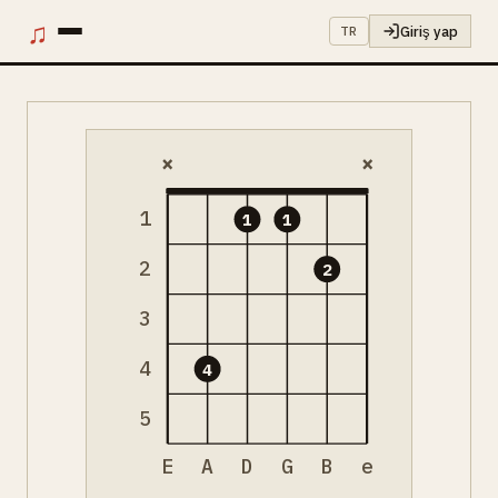
♫
Giriş yap
TR
×
×
1
1
1
2
2
3
4
4
5
E
A
D
G
B
e