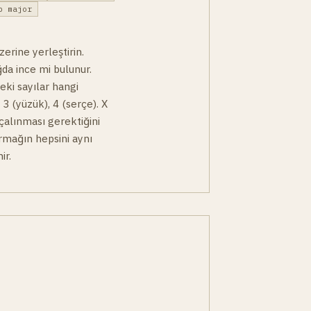
p major
erine yerleştirin.
ğda ince mi bulunur.
deki sayılar hangi
, 3 (yüzük), 4 (serçe). X
 çalınması gerektiğini
armağın hepsini aynı
ir.