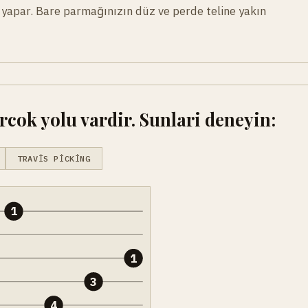
r yapar. Bare parmağınızın düz ve perde teline yakın
cok yolu vardir. Sunlari deneyin:
TRAVIS PICKING
1
1
3
4