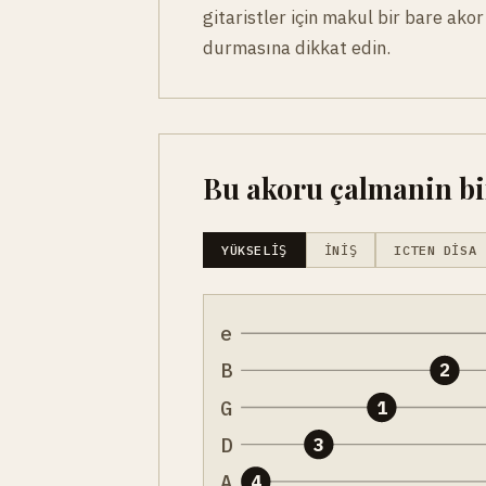
gitaristler için makul bir bare ako
durmasına dikkat edin.
Bu akoru çalmanin bir
YÜKSELIŞ
İNIŞ
ICTEN DISA
e
B
2
G
1
D
3
A
4