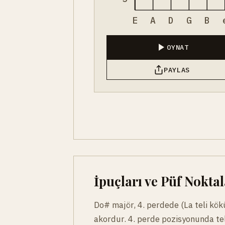
E
A
D
G
B
OYNAT
PAYLAS
İpuçları ve Püf Noktal
Do# majör, 4. perdede (La teli kök
akordur. 4. perde pozisyonunda tel