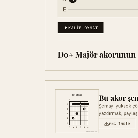
E
KALIP OYNAT
Do# Majör akorunun di
Bu akor şem
Şemayı yüksek çöz
yazdırmak, paylaşm
PNG INDIR