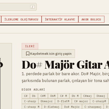
/
İLERLEME OLUŞTURUCU
İNTERAKTIF KLAVYE
AKOR BULUCU
İLERI
Kaydetmek icin giriş yapin
Do# Majör Gitar 
1
1. perdede parlak bir bare akor. Do# Majör, bi
şarkısında bulunan parlak, çınlayan bir tona sah
DIGER ADLARI
C#
Db
C#M
DbM
C# M
Db M
C#maj
Dbmaj
C-sharp
Dbmajor
D-flatM
C# major
C-sharpM
C-sharp M
D-flatmaj
Do# Majör
C-sharpmaj
D