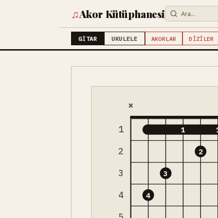
♫
Akor Kütüphanesi
GITAR
UKULELE
AKORLAR
DIZILER
×
1
1
2
2
3
3
4
4
5