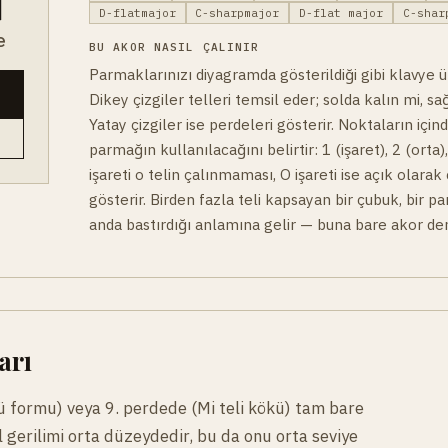
D-flatmajor
C-sharpmajor
D-flat major
C-shar
e
BU AKOR NASIL ÇALINIR
Parmaklarınızı diyagramda gösterildiği gibi klavye üz
Dikey çizgiler telleri temsil eder; solda kalın mi, sa
Yatay çizgiler ise perdeleri gösterir. Noktaların için
parmağın kullanılacağını belirtir: 1 (işaret), 2 (orta)
işareti o telin çalınmaması, O işareti ise açık olarak
gösterir. Birden fazla teli kapsayan bir çubuk, bir p
anda bastırdığı anlamına gelir — buna bare akor den
arı
ü formu) veya 9. perdede (Mi teli kökü) tam bare
 gerilimi orta düzeydedir, bu da onu orta seviye