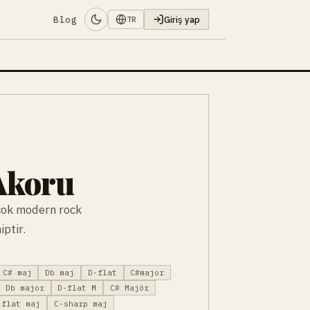
Blog
Giriş yap
TR
Akoru
rçok modern rock
iptir.
C# maj
Db maj
D-flat
C#major
Db major
D-flat M
C# Majör
-flat maj
C-sharp maj