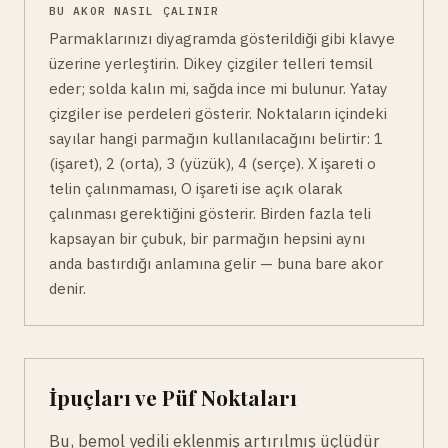
BU AKOR NASIL ÇALINIR
Parmaklarınızı diyagramda gösterildiği gibi klavye
üzerine yerleştirin. Dikey çizgiler telleri temsil
eder; solda kalın mi, sağda ince mi bulunur. Yatay
çizgiler ise perdeleri gösterir. Noktaların içindeki
sayılar hangi parmağın kullanılacağını belirtir: 1
(işaret), 2 (orta), 3 (yüzük), 4 (serçe). X işareti o
telin çalınmaması, O işareti ise açık olarak
çalınması gerektiğini gösterir. Birden fazla teli
kapsayan bir çubuk, bir parmağın hepsini aynı
anda bastırdığı anlamına gelir — buna bare akor
denir.
İpuçları ve Püf Noktaları
Bu, bemol yedili eklenmiş artırılmış üçlüdür