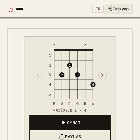
♫
Giriş yap
TR
×
×
1
2
1
3
2
3
4
4
5
E
A
D
G
B
e
POZISYON 1 / 4
OYNAT
PAYLAS