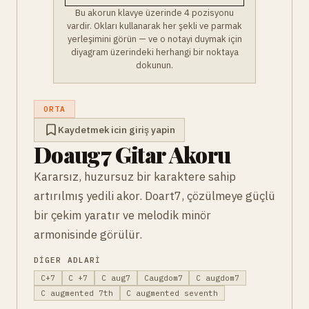
Bu akorun klavye üzerinde 4 pozisyonu
vardir. Okları kullanarak her şekli ve parmak
yerleşimini görün — ve o notayi duymak için
diyagram üzerindeki herhangi bir noktaya
dokunun.
ORTA
Kaydetmek icin giriş yapin
Doaug7 Gitar Akoru
Kararsız, huzursuz bir karaktere sahip
artırılmış yedili akor. Doart7, çözülmeye güçlü
bir çekim yaratır ve melodik minör
armonisinde görülür.
DIGER ADLARI
C+7
C +7
C aug7
Caugdom7
C augdom7
C augmented 7th
C augmented seventh