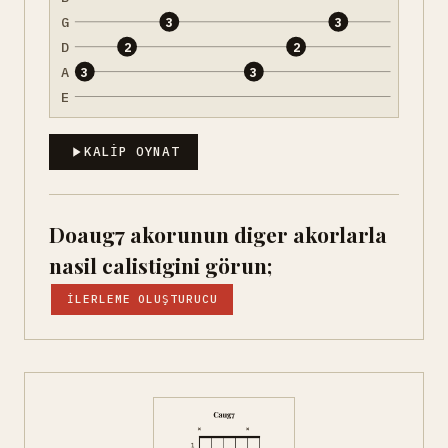
G
3
3
D
2
2
A
3
3
E
KALIP OYNAT
Doaug7 akorunun diger akorlarla
nasil calistigini görun;
İLERLEME OLUŞTURUCU