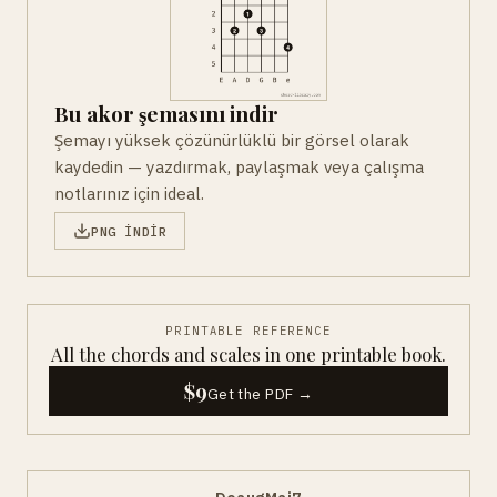
Bu akor şemasını indir
Şemayı yüksek çözünürlüklü bir görsel olarak
kaydedin — yazdırmak, paylaşmak veya çalışma
notlarınız için ideal.
PNG INDIR
PRINTABLE REFERENCE
All the chords and scales in one printable book.
$9
Get the PDF →