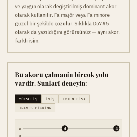
ve yaygın olarak değiştirilmiş dominant akor
olarak kullanılır. Fa majör veya Fa minöre
güzel bir şekilde çözülür. Sıklıkla Do7#5
olarak da yazıldığını görürsünüz — aynı akor,
farklı isim.
Bu akoru çalmanin bircok yolu
vardir. Sunlari deneyin:
YÜKSELIŞ
İNIŞ
ICTEN DISA
TRAVIS PICKING
e
4
4
B